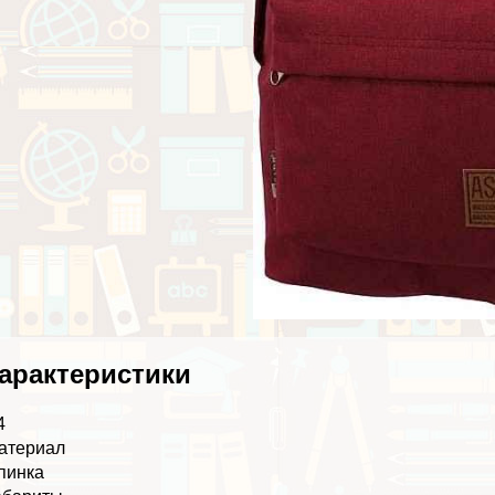
аpaктеристики
4
атериал
пинка