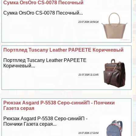
Сумка OrsOro CS-0078 Песочный
Сумка OrsOro CS-0078 Песочный...
23 07 2026 18:54:34
Портплед Tuscany Leather PAPEETE Коричневый
Портплед Tuscany Leather PAPEETE
Коричневый...
21 07 2026 11:13:45
Рюкзак Asgard Р-5538 Серо-синийП - Пончики
Газета серая
Рюкзак Asgard Р-5538 Серо-синийП -
Пончики Газета серая...
19 07 2026 17:33:54