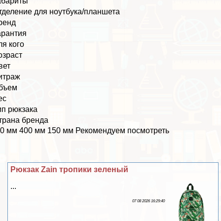
абариты
тделение для ноутбука/планшета
ренд
арантия
ля кого
озраст
вет
итраж
бъем
ес
ип рюкзака
трана бренда
0 мм 400 мм 150 мм Рекомендуем посмотреть
Рюкзак Zain тропики зеленый
...
07 08 2026 16:29:40