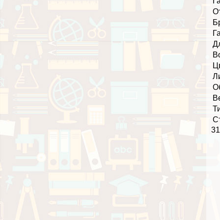
Г
О
Б
Г
Д
В
Ц
Л
О
В
Т
С
31