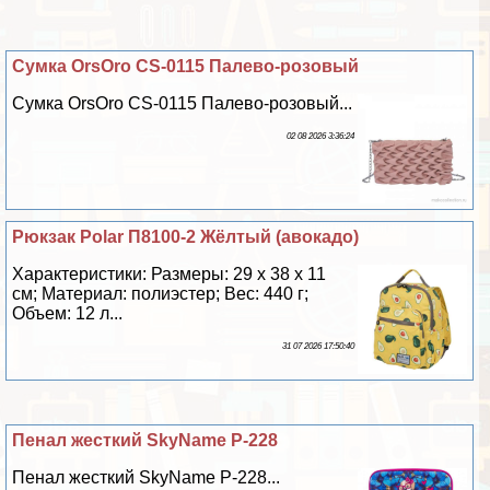
Сумка OrsOro CS-0115 Палево-розовый
Сумка OrsOro CS-0115 Палево-розовый...
02 08 2026 3:36:24
Рюкзак Polar П8100-2 Жёлтый (авокадо)
Хаpaктеристики: Размеры: 29 х 38 х 11
см; Материал: полиэстер; Вес: 440 г;
Объем: 12 л...
31 07 2026 17:50:40
Пенал жесткий SkyName P-228
Пенал жесткий SkyName P-228...