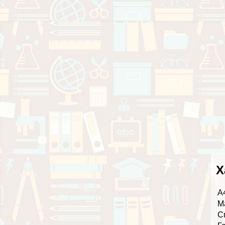
Х
А
М
С