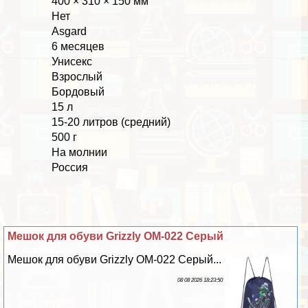
400 × 310 × 150 мм
Нет
Asgard
6 месяцев
Униceкc
Взрослый
Бордовый
15 л
15-20 литров (средний)
500 г
На молнии
Россия
Мешок для обуви Grizzly OM-022 Серый
Мешок для обуви Grizzly OM-022 Серый...
08 08 2026 18:23:50