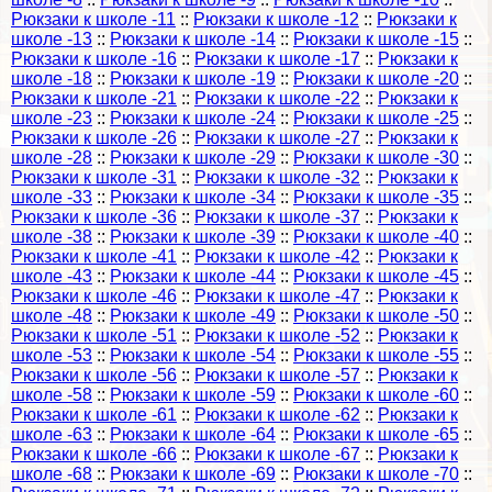
Рюкзаки к школе -11
::
Рюкзаки к школе -12
::
Рюкзаки к
школе -13
::
Рюкзаки к школе -14
::
Рюкзаки к школе -15
::
Рюкзаки к школе -16
::
Рюкзаки к школе -17
::
Рюкзаки к
школе -18
::
Рюкзаки к школе -19
::
Рюкзаки к школе -20
::
Рюкзаки к школе -21
::
Рюкзаки к школе -22
::
Рюкзаки к
школе -23
::
Рюкзаки к школе -24
::
Рюкзаки к школе -25
::
Рюкзаки к школе -26
::
Рюкзаки к школе -27
::
Рюкзаки к
школе -28
::
Рюкзаки к школе -29
::
Рюкзаки к школе -30
::
Рюкзаки к школе -31
::
Рюкзаки к школе -32
::
Рюкзаки к
школе -33
::
Рюкзаки к школе -34
::
Рюкзаки к школе -35
::
Рюкзаки к школе -36
::
Рюкзаки к школе -37
::
Рюкзаки к
школе -38
::
Рюкзаки к школе -39
::
Рюкзаки к школе -40
::
Рюкзаки к школе -41
::
Рюкзаки к школе -42
::
Рюкзаки к
школе -43
::
Рюкзаки к школе -44
::
Рюкзаки к школе -45
::
Рюкзаки к школе -46
::
Рюкзаки к школе -47
::
Рюкзаки к
школе -48
::
Рюкзаки к школе -49
::
Рюкзаки к школе -50
::
Рюкзаки к школе -51
::
Рюкзаки к школе -52
::
Рюкзаки к
школе -53
::
Рюкзаки к школе -54
::
Рюкзаки к школе -55
::
Рюкзаки к школе -56
::
Рюкзаки к школе -57
::
Рюкзаки к
школе -58
::
Рюкзаки к школе -59
::
Рюкзаки к школе -60
::
Рюкзаки к школе -61
::
Рюкзаки к школе -62
::
Рюкзаки к
школе -63
::
Рюкзаки к школе -64
::
Рюкзаки к школе -65
::
Рюкзаки к школе -66
::
Рюкзаки к школе -67
::
Рюкзаки к
школе -68
::
Рюкзаки к школе -69
::
Рюкзаки к школе -70
::