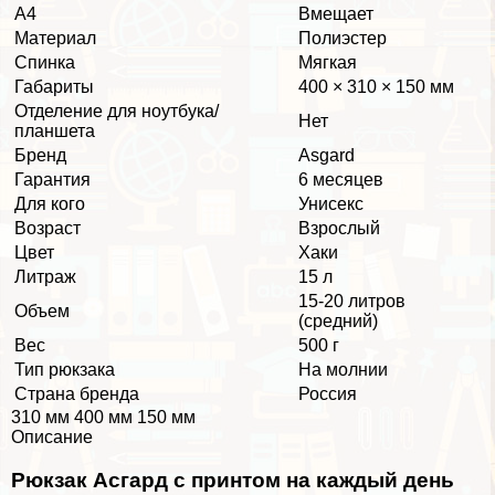
А4
Вмещает
Материал
Полиэстер
Спинка
Мягкая
Габариты
400 × 310 × 150 мм
Отделение для ноутбука/
Нет
планшета
Бренд
Asgard
Гарантия
6 месяцев
Для кого
Униceкc
Возраст
Взрослый
Цвет
Хаки
Литраж
15 л
15-20 литров
Объем
(средний)
Вес
500 г
Тип рюкзака
На молнии
Страна бренда
Россия
310 мм 400 мм 150 мм
Описание
Рюкзак Асгард с принтом на каждый день