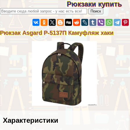
Рюкзаки купить
Рюкзак Asgard Р-5137П Камуфляж хаки
Хаpaктеристики