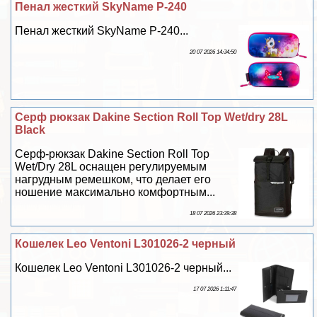
Пенал жесткий SkyName P-240
Пенал жесткий SkyName P-240...
20 07 2026 14:34:50
Серф рюкзак Dakine Section Roll Top Wet/dry 28L
Black
Серф-рюкзак Dakine Section Roll Top
Wet/Dry 28L оснащен регулируемым
нагрудным ремешком, что делает его
ношение максимально комфортным...
18 07 2026 23:39:38
Кошелек Leo Ventoni L301026-2 черный
Кошелек Leo Ventoni L301026-2 черный...
17 07 2026 1:11:47