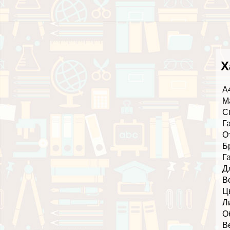
Х
А
М
С
Г
О
Б
Г
Д
В
Ц
Л
О
В