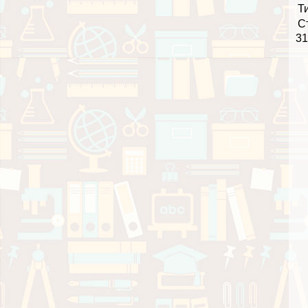
Т
С
31