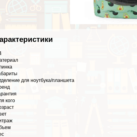
аpaктеристики
4
атериал
пинка
абариты
тделение для ноутбука/планшета
ренд
арантия
ля кого
озраст
вет
итраж
бъем
ес