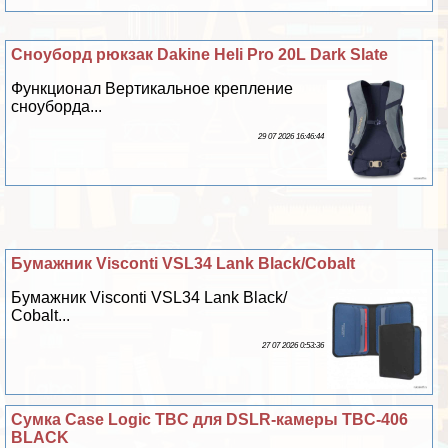
Сноуборд рюкзак Dakine Heli Pro 20L Dark Slate
Функционал Вертикальное крепление
сноуборда...
29 07 2026 16:46:44
Бумажник Visconti VSL34 Lank Black/Сobalt
Бумажник Visconti VSL34 Lank Black/
Сobalt...
27 07 2026 0:53:36
Сумка Case Logic TBC для DSLR-камеры TBC-406
BLACK