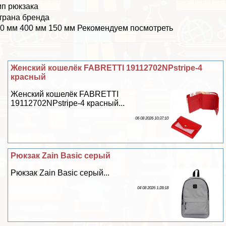
ип рюкзака
трана бренда
0 мм 400 мм 150 мм Рекомендуем посмотреть
Женский кошелёк FABRETTI 19112702NPstripe-4
красный
Женский кошелёк FABRETTI
19112702NPstripe-4 красный...
06 08 2026 10:37:10
Рюкзак Zain Basic серый
Рюкзак Zain Basic серый...
04 08 2026 1:28:18