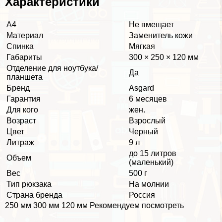
Хаpaктеристики
А4
Не вмещает
Материал
Заменитель кожи
Спинка
Мягкая
Габариты
300 × 250 × 120 мм
Отделение для ноутбука/
Да
планшета
Бренд
Asgard
Гарантия
6 месяцев
Для кого
жен.
Возраст
Взрослый
Цвет
Черный
Литраж
9 л
до 15 литров
Объем
(маленький)
Вес
500 г
Тип рюкзака
На молнии
Страна бренда
Россия
250 мм 300 мм 120 мм Рекомендуем посмотреть