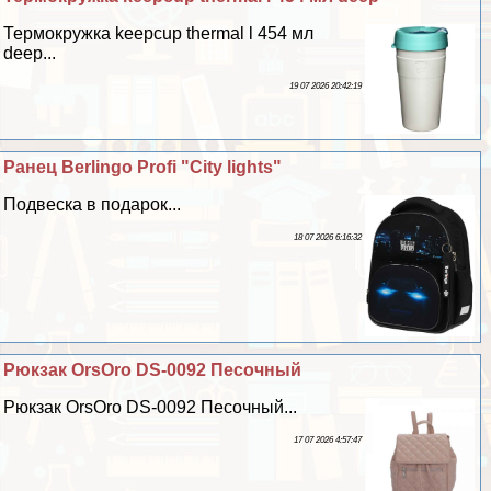
Термокружка keepcup thermal l 454 мл
deep...
19 07 2026 20:42:19
Ранец Berlingo Profi "City lights"
Подвеска в подарок...
18 07 2026 6:16:32
Рюкзак OrsOro DS-0092 Песочный
Рюкзак OrsOro DS-0092 Песочный...
17 07 2026 4:57:47