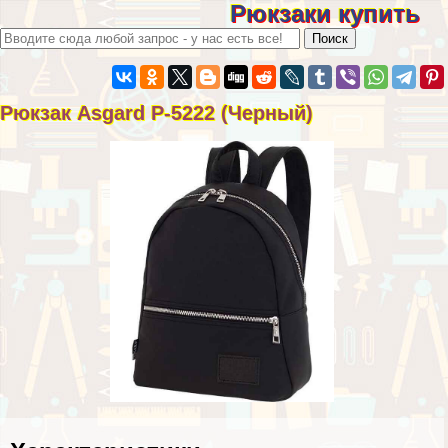
Рюкзаки купить
Рюкзак Asgard Р-5222 (Черный)