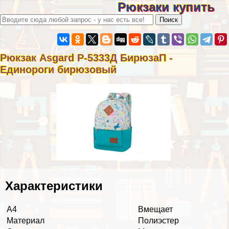
Рюкзаки купить
Рюкзак Asgard Р-5333Д БирюзаП -
Единороги бирюзовый
Хаpaктеристики
А4
Вмещает
Материал
Полиэстер