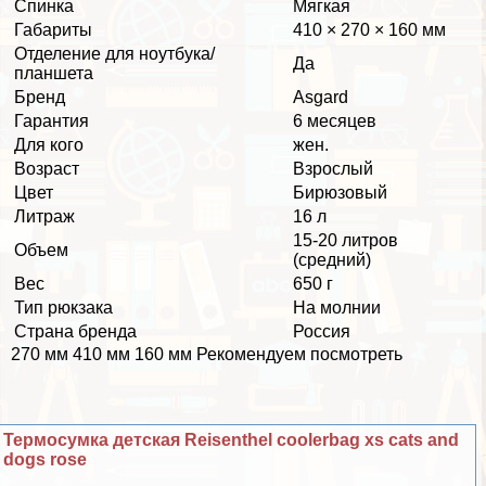
Спинка
Мягкая
Габариты
410 × 270 × 160 мм
Отделение для ноутбука/
Да
планшета
Бренд
Asgard
Гарантия
6 месяцев
Для кого
жен.
Возраст
Взрослый
Цвет
Бирюзовый
Литраж
16 л
15-20 литров
Объем
(средний)
Вес
650 г
Тип рюкзака
На молнии
Страна бренда
Россия
270 мм 410 мм 160 мм Рекомендуем посмотреть
Термосумка детская Reisenthel coolerbag xs cats and
dogs rose