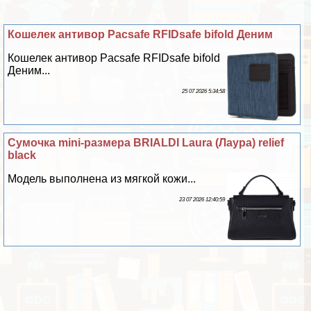
Кошелек антивор Pacsafe RFIDsafe bifold Деним
Кошелек антивор Pacsafe RFIDsafe bifold
Деним...
25 07 2026 5:34:58
Сумочка mini-размера BRIALDI Laura (Лаура) relief
black
Модель выполнена из мягкой кожи...
23 07 2026 12:40:59