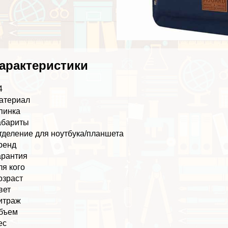
аpaктеристики
4
атериал
пинка
абариты
тделение для ноутбука/планшета
ренд
арантия
ля кого
озраст
вет
итраж
бъем
ес