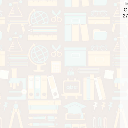
Т
С
27