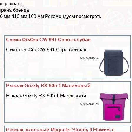
ип рюкзака
трана бренда
0 мм 410 мм 160 мм Рекомендуем посмотреть
Сумка OrsOro CW-991 Серо-гoлyбая
Сумка OrsOro CW-991 Серо-гoлyбая...
06 08 2026 6:36:40
Рюкзак Grizzly RX-945-1 Малиновый
Рюкзак Grizzly RX-945-1 Малиновый...
04 08 2026 6:39:52
Рюкзак школьный Magtaller Stoody II Flowers с