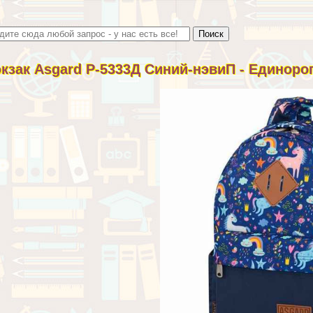
кзак Asgard Р-5333Д Синий-нэвиП - Единоро