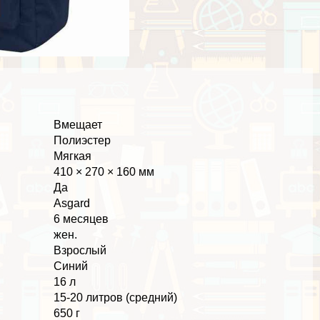
Вмещает
Полиэстер
Мягкая
410 × 270 × 160 мм
Да
Asgard
6 месяцев
жен.
Взрослый
Синий
16 л
15-20 литров (средний)
650 г