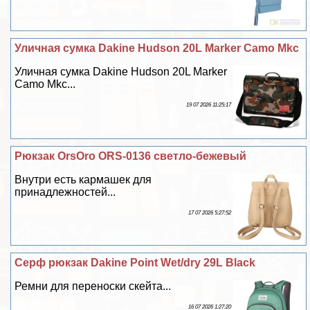
Уличная сумка Dakine Hudson 20L Marker Camo Mkc
Уличная сумка Dakine Hudson 20L Marker
Camo Mkc...
19 07 2026 11:25:17
Рюкзак OrsOro ORS-0136 светло-бежевый
Внутри есть кармашек для
принадлежностей...
17 07 2026 5:27:52
Серф рюкзак Dakine Point Wet/dry 29L Black
Ремни для переноски скейта...
16 07 2026 1:27:20