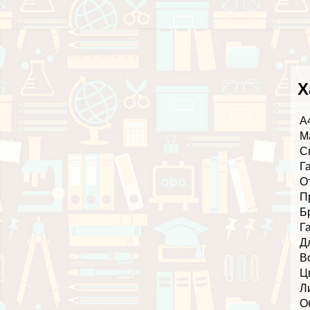
Х
А
М
С
Г
О
П
Б
Г
Д
В
Ц
Л
О