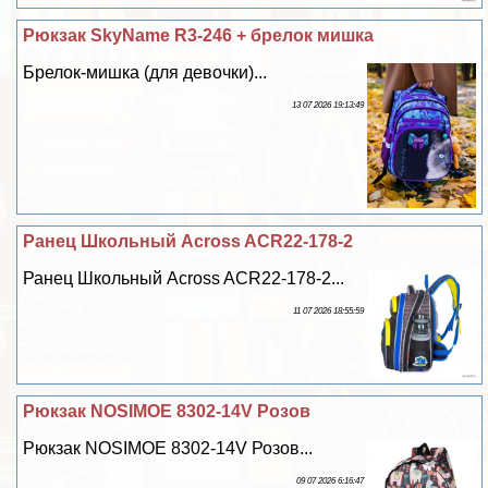
Рюкзак SkyName R3-246 + брелок мишка
Брелок-мишка (для дeвoчки)...
13 07 2026 19:13:49
Ранец Школьный Across ACR22-178-2
Ранец Школьный Across ACR22-178-2...
11 07 2026 18:55:59
Рюкзак NOSIMOE 8302-14V Розов
Рюкзак NOSIMOE 8302-14V Розов...
09 07 2026 6:16:47