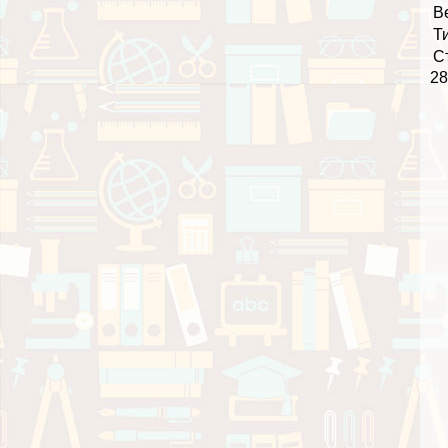
В
Т
С
28