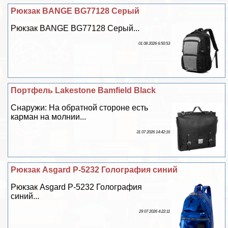
Рюкзак BANGE BG77128 Серый
Рюкзак BANGE BG77128 Серый...
01 08 2026 6:50:53
Портфель Lakestone Bamfield Black
Снаружи: На обратной стороне есть
карман на молнии...
31 07 2026 14:42:16
Рюкзак Asgard Р-5232 Голография синий
Рюкзак Asgard Р-5232 Голография
синий...
29 07 2026 4:22:11