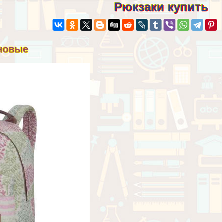
Рюкзаки купить
иновые