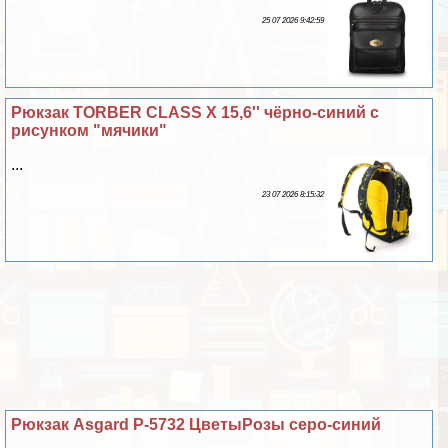
25 07 2026 9:42:59
Рюкзак TORBER CLASS X 15,6'' чёрно-синий с
рисунком "мячики"
...
23 07 2026 8:15:32
Рюкзак Asgard Р-5732 ЦветыРозы серо-синий