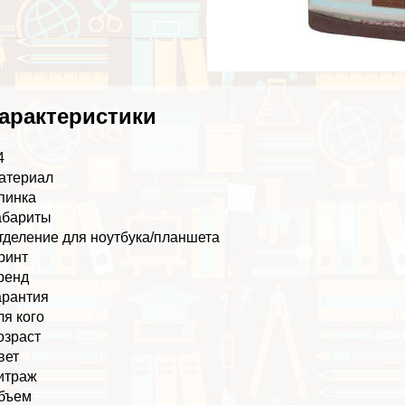
аpaктеристики
4
атериал
пинка
абариты
тделение для ноутбука/планшета
ринт
ренд
арантия
ля кого
озраст
вет
итраж
бъем