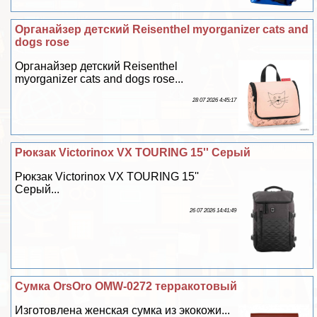
Органайзер детcкий Reisenthel myorganizer cats and
dogs rose
Органайзер детcкий Reisenthel
myorganizer cats and dogs rose...
28 07 2026 4:45:17
Рюкзак Victorinox VX TOURING 15'' Серый
Рюкзак Victorinox VX TOURING 15''
Серый...
26 07 2026 14:41:49
Сумка OrsOro OMW-0272 терpaкотовый
Изготовлена женская сумка из экокожи...