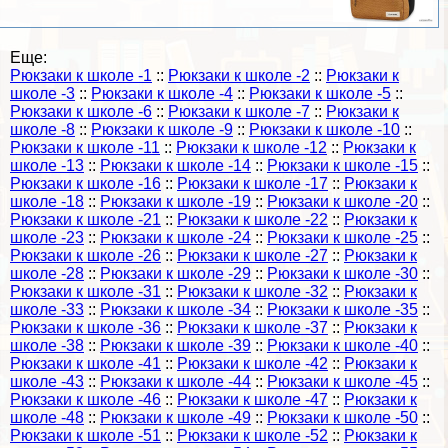
Еще:
Рюкзаки к школе -1
::
Рюкзаки к школе -2
::
Рюкзаки к
школе -3
::
Рюкзаки к школе -4
::
Рюкзаки к школе -5
::
Рюкзаки к школе -6
::
Рюкзаки к школе -7
::
Рюкзаки к
школе -8
::
Рюкзаки к школе -9
::
Рюкзаки к школе -10
::
Рюкзаки к школе -11
::
Рюкзаки к школе -12
::
Рюкзаки к
школе -13
::
Рюкзаки к школе -14
::
Рюкзаки к школе -15
::
Рюкзаки к школе -16
::
Рюкзаки к школе -17
::
Рюкзаки к
школе -18
::
Рюкзаки к школе -19
::
Рюкзаки к школе -20
::
Рюкзаки к школе -21
::
Рюкзаки к школе -22
::
Рюкзаки к
школе -23
::
Рюкзаки к школе -24
::
Рюкзаки к школе -25
::
Рюкзаки к школе -26
::
Рюкзаки к школе -27
::
Рюкзаки к
школе -28
::
Рюкзаки к школе -29
::
Рюкзаки к школе -30
::
Рюкзаки к школе -31
::
Рюкзаки к школе -32
::
Рюкзаки к
школе -33
::
Рюкзаки к школе -34
::
Рюкзаки к школе -35
::
Рюкзаки к школе -36
::
Рюкзаки к школе -37
::
Рюкзаки к
школе -38
::
Рюкзаки к школе -39
::
Рюкзаки к школе -40
::
Рюкзаки к школе -41
::
Рюкзаки к школе -42
::
Рюкзаки к
школе -43
::
Рюкзаки к школе -44
::
Рюкзаки к школе -45
::
Рюкзаки к школе -46
::
Рюкзаки к школе -47
::
Рюкзаки к
школе -48
::
Рюкзаки к школе -49
::
Рюкзаки к школе -50
::
Рюкзаки к школе -51
::
Рюкзаки к школе -52
::
Рюкзаки к