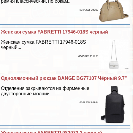
ремня классический, по бокам...
08 07 2026 3:42:32
Женская сумка FABRETTI 17946-018S черный
Женская сумка FABRETTI 17946-018S
черный...
07 07 2026 15:57:16
Однолямочный рюкзак BANGE BG77107 Чёрный 9.7"
Отделения закрываются на фирменные
двусторонние молнии...
06 07 2026 9:51:54
Женская сумка FABRETTI 982973-2 черный