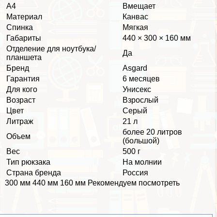
А4
Вмещает
Материал
Канвас
Спинка
Мягкая
Габариты
440 × 300 × 160 мм
Отделение для ноутбука/
Да
планшета
Бренд
Asgard
Гарантия
6 месяцев
Для кого
Униceкc
Возраст
Взрослый
Цвет
Серый
Литраж
21 л
более 20 литров
Объем
(большой)
Вес
500 г
Тип рюкзака
На молнии
Страна бренда
Россия
300 мм 440 мм 160 мм Рекомендуем посмотреть