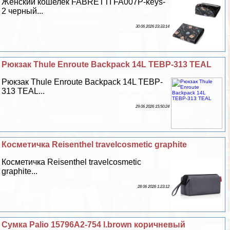
Женский кошелёк FABRETTI FA007P-keys-
2 черный...
30 06 2026 23:33:14
Рюкзак Thule Enroute Backpack 14L TEBP-313 TEAL
Рюкзак Thule Enroute Backpack 14L TEBP-
313 TEAL...
29 06 2026 15:50:24
Косметичка Reisenthel travelcosmetic graphite
Косметичка Reisenthel travelcosmetic
graphite...
28 06 2026 1:23:12
Сумка Palio 15796A2-754 l.brown коричневый