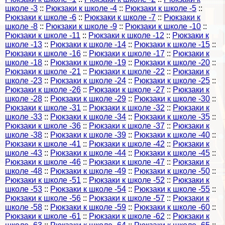
школе -3
::
Рюкзаки к школе -4
::
Рюкзаки к школе -5
::
Рюкзаки к школе -6
::
Рюкзаки к школе -7
::
Рюкзаки к
школе -8
::
Рюкзаки к школе -9
::
Рюкзаки к школе -10
::
Рюкзаки к школе -11
::
Рюкзаки к школе -12
::
Рюкзаки к
школе -13
::
Рюкзаки к школе -14
::
Рюкзаки к школе -15
::
Рюкзаки к школе -16
::
Рюкзаки к школе -17
::
Рюкзаки к
школе -18
::
Рюкзаки к школе -19
::
Рюкзаки к школе -20
::
Рюкзаки к школе -21
::
Рюкзаки к школе -22
::
Рюкзаки к
школе -23
::
Рюкзаки к школе -24
::
Рюкзаки к школе -25
::
Рюкзаки к школе -26
::
Рюкзаки к школе -27
::
Рюкзаки к
школе -28
::
Рюкзаки к школе -29
::
Рюкзаки к школе -30
::
Рюкзаки к школе -31
::
Рюкзаки к школе -32
::
Рюкзаки к
школе -33
::
Рюкзаки к школе -34
::
Рюкзаки к школе -35
::
Рюкзаки к школе -36
::
Рюкзаки к школе -37
::
Рюкзаки к
школе -38
::
Рюкзаки к школе -39
::
Рюкзаки к школе -40
::
Рюкзаки к школе -41
::
Рюкзаки к школе -42
::
Рюкзаки к
школе -43
::
Рюкзаки к школе -44
::
Рюкзаки к школе -45
::
Рюкзаки к школе -46
::
Рюкзаки к школе -47
::
Рюкзаки к
школе -48
::
Рюкзаки к школе -49
::
Рюкзаки к школе -50
::
Рюкзаки к школе -51
::
Рюкзаки к школе -52
::
Рюкзаки к
школе -53
::
Рюкзаки к школе -54
::
Рюкзаки к школе -55
::
Рюкзаки к школе -56
::
Рюкзаки к школе -57
::
Рюкзаки к
школе -58
::
Рюкзаки к школе -59
::
Рюкзаки к школе -60
::
Рюкзаки к школе -61
::
Рюкзаки к школе -62
::
Рюкзаки к