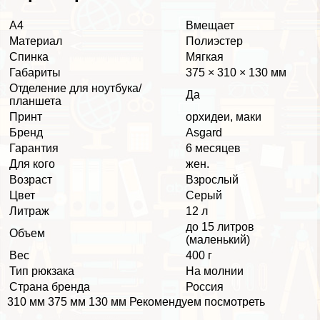
А4
Вмещает
Материал
Полиэстер
Спинка
Мягкая
Габариты
375 × 310 × 130 мм
Отделение для ноутбука/
Да
планшета
Принт
орхидеи, маки
Бренд
Asgard
Гарантия
6 месяцев
Для кого
жен.
Возраст
Взрослый
Цвет
Серый
Литраж
12 л
до 15 литров
Объем
(маленький)
Вес
400 г
Тип рюкзака
На молнии
Страна бренда
Россия
310 мм 375 мм 130 мм Рекомендуем посмотреть