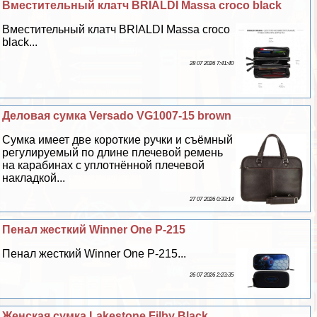
Вместительный клатч BRIALDI Massa croco black
Вместительный клатч BRIALDI Massa croco
black...
28 07 2026 7:41:40
Деловая сумка Versado VG1007-15 brown
Сумка имеет две короткие ручки и съёмный
регулируемый по длине плечевой ремень
на карабинах с уплотнённой плечевой
накладкой...
27 07 2026 0:33:14
Пенал жесткий Winner One P-215
Пенал жесткий Winner One P-215...
26 07 2026 2:23:35
Женская сумка Lakestone Filby Black