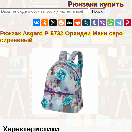
Рюкзаки купить
Рюкзак Asgard Р-5732 Орхидеи Маки серо-
сиреневый
Хаpaктеристики