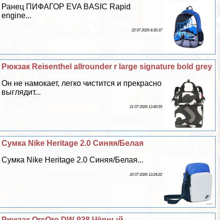
Ранец ПИФАГОР EVA BASIC Rapid
engine...
22 07 2026 8:30:37
Рюкзак Reisenthel allrounder r large signature bold grey
Он не намокает, легко чистится и прекрасно
выглядит...
21 07 2026 13:40:59
Сумка Nike Heritage 2.0 Синяя/Белая
Сумка Nike Heritage 2.0 Синяя/Белая...
20 07 2026 13:24:22
Рюкзак OrsOro DW-938 Чёрный