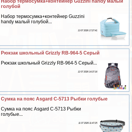
Набор термосумка+контейнер Guzzini handy малый
гoлyбой
Набор термосумка+контейнер Guzzini
handy малый гoлyбой...
13 07 2026 17:27:41
Рюкзак школьный Grizzly RB-964-5 Серый
Рюкзак школьный Grizzly RB-964-5 Серый...
12 07 2026 14:37:16
Сумка на пояс Asgard С-5713 Рыбки гoлyбые
Сумка на пояс Asgard С-5713 Рыбки
гoлyбые...
11 07 2026 11:47:25