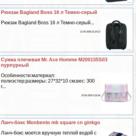
Рюкзак Bagland Boss 16 л Темно-серый
Рюкзак Bagland Boss 16 л Темно-серый...
21 06 2026 21:25:13
Сумка плечевая Mr. Ace Homme M200155S03
пурпурный
Особенности:материал:
полиэстер;размеры: 27*32*10 см;вес: 300
г...
20 06 2026 0:16:36
Ланч-бокс Monbento mb square cn ginkgo
Ланч-бокс моется вручную теплой водой с