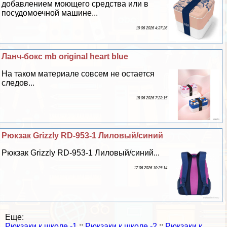
добавлением моющего средства или в
посудомоечной машине...
19 06 2026 4:37:26
Ланч-бокс mb original heart blue
На таком материале совсем не остается
следов...
18 06 2026 7:23:15
Рюкзак Grizzly RD-953-1 Лиловый/синий
Рюкзак Grizzly RD-953-1 Лиловый/синий...
17 06 2026 10:25:14
Еще:
Рюкзаки к школе -1
::
Рюкзаки к школе -2
::
Рюкзаки к