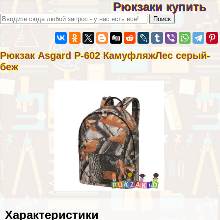
Рюкзаки купить
Рюкзак Asgard Р-602 КамуфляжЛес серый-
беж
Хаpaктеристики