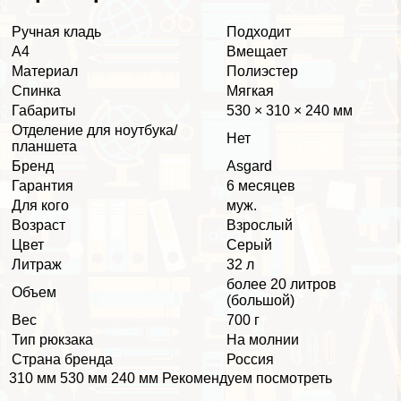
Ручная кладь
Подходит
А4
Вмещает
Материал
Полиэстер
Спинка
Мягкая
Габариты
530 × 310 × 240 мм
Отделение для ноутбука/
Нет
планшета
Бренд
Asgard
Гарантия
6 месяцев
Для кого
муж.
Возраст
Взрослый
Цвет
Серый
Литраж
32 л
более 20 литров
Объем
(большой)
Вес
700 г
Тип рюкзака
На молнии
Страна бренда
Россия
310 мм 530 мм 240 мм Рекомендуем посмотреть