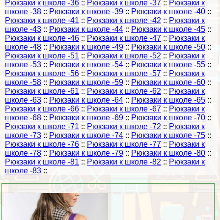
Рюкзаки к школе -36
::
Рюкзаки к школе -37
::
Рюкзаки к
школе -38
::
Рюкзаки к школе -39
::
Рюкзаки к школе -40
::
Рюкзаки к школе -41
::
Рюкзаки к школе -42
::
Рюкзаки к
школе -43
::
Рюкзаки к школе -44
::
Рюкзаки к школе -45
::
Рюкзаки к школе -46
::
Рюкзаки к школе -47
::
Рюкзаки к
школе -48
::
Рюкзаки к школе -49
::
Рюкзаки к школе -50
::
Рюкзаки к школе -51
::
Рюкзаки к школе -52
::
Рюкзаки к
школе -53
::
Рюкзаки к школе -54
::
Рюкзаки к школе -55
::
Рюкзаки к школе -56
::
Рюкзаки к школе -57
::
Рюкзаки к
школе -58
::
Рюкзаки к школе -59
::
Рюкзаки к школе -60
::
Рюкзаки к школе -61
::
Рюкзаки к школе -62
::
Рюкзаки к
школе -63
::
Рюкзаки к школе -64
::
Рюкзаки к школе -65
::
Рюкзаки к школе -66
::
Рюкзаки к школе -67
::
Рюкзаки к
школе -68
::
Рюкзаки к школе -69
::
Рюкзаки к школе -70
::
Рюкзаки к школе -71
::
Рюкзаки к школе -72
::
Рюкзаки к
школе -73
::
Рюкзаки к школе -74
::
Рюкзаки к школе -75
::
Рюкзаки к школе -76
::
Рюкзаки к школе -77
::
Рюкзаки к
школе -78
::
Рюкзаки к школе -79
::
Рюкзаки к школе -80
::
Рюкзаки к школе -81
::
Рюкзаки к школе -82
::
Рюкзаки к
школе -83
::