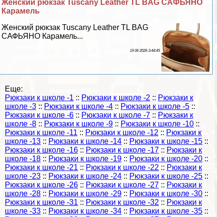
Женский рюкзак Tuscany Leather TL BAG САФЬЯНО
Карамель
Женский рюкзак Tuscany Leather TL BAG
САФЬЯНО Карамель...
19 06 2026 3:44:45
Еще:
Рюкзаки к школе -1
::
Рюкзаки к школе -2
::
Рюкзаки к
школе -3
::
Рюкзаки к школе -4
::
Рюкзаки к школе -5
::
Рюкзаки к школе -6
::
Рюкзаки к школе -7
::
Рюкзаки к
школе -8
::
Рюкзаки к школе -9
::
Рюкзаки к школе -10
::
Рюкзаки к школе -11
::
Рюкзаки к школе -12
::
Рюкзаки к
школе -13
::
Рюкзаки к школе -14
::
Рюкзаки к школе -15
::
Рюкзаки к школе -16
::
Рюкзаки к школе -17
::
Рюкзаки к
школе -18
::
Рюкзаки к школе -19
::
Рюкзаки к школе -20
::
Рюкзаки к школе -21
::
Рюкзаки к школе -22
::
Рюкзаки к
школе -23
::
Рюкзаки к школе -24
::
Рюкзаки к школе -25
::
Рюкзаки к школе -26
::
Рюкзаки к школе -27
::
Рюкзаки к
школе -28
::
Рюкзаки к школе -29
::
Рюкзаки к школе -30
::
Рюкзаки к школе -31
::
Рюкзаки к школе -32
::
Рюкзаки к
школе -33
::
Рюкзаки к школе -34
::
Рюкзаки к школе -35
::