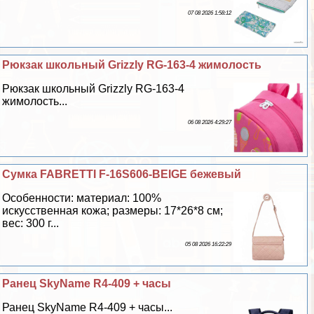
07 08 2026 1:58:12
Рюкзак школьный Grizzly RG-163-4 жимолость
Рюкзак школьный Grizzly RG-163-4
жимолость...
06 08 2026 4:29:27
Сумка FABRETTI F-16S606-BEIGE бежевый
Особенности: материал: 100%
искусственная кожа; размеры: 17*26*8 см;
вес: 300 г...
05 08 2026 16:22:29
Ранец SkyName R4-409 + часы
Ранец SkyName R4-409 + часы...