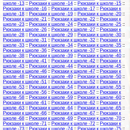
школе -13
::
Рюкзаки к школе -14
::
Рюкзаки к школе -15
::
Рюкзаки к школе -16
::
Рюкзаки к школе -17
::
Рюкзаки к
школе -18
::
Рюкзаки к школе -19
::
Рюкзаки к школе -20
::
Рюкзаки к школе -21
::
Рюкзаки к школе -22
::
Рюкзаки к
школе -23
::
Рюкзаки к школе -24
::
Рюкзаки к школе -25
::
Рюкзаки к школе -26
::
Рюкзаки к школе -27
::
Рюкзаки к
школе -28
::
Рюкзаки к школе -29
::
Рюкзаки к школе -30
::
Рюкзаки к школе -31
::
Рюкзаки к школе -32
::
Рюкзаки к
школе -33
::
Рюкзаки к школе -34
::
Рюкзаки к школе -35
::
Рюкзаки к школе -36
::
Рюкзаки к школе -37
::
Рюкзаки к
школе -38
::
Рюкзаки к школе -39
::
Рюкзаки к школе -40
::
Рюкзаки к школе -41
::
Рюкзаки к школе -42
::
Рюкзаки к
школе -43
::
Рюкзаки к школе -44
::
Рюкзаки к школе -45
::
Рюкзаки к школе -46
::
Рюкзаки к школе -47
::
Рюкзаки к
школе -48
::
Рюкзаки к школе -49
::
Рюкзаки к школе -50
::
Рюкзаки к школе -51
::
Рюкзаки к школе -52
::
Рюкзаки к
школе -53
::
Рюкзаки к школе -54
::
Рюкзаки к школе -55
::
Рюкзаки к школе -56
::
Рюкзаки к школе -57
::
Рюкзаки к
школе -58
::
Рюкзаки к школе -59
::
Рюкзаки к школе -60
::
Рюкзаки к школе -61
::
Рюкзаки к школе -62
::
Рюкзаки к
школе -63
::
Рюкзаки к школе -64
::
Рюкзаки к школе -65
::
Рюкзаки к школе -66
::
Рюкзаки к школе -67
::
Рюкзаки к
школе -68
::
Рюкзаки к школе -69
::
Рюкзаки к школе -70
::
Рюкзаки к школе -71
::
Рюкзаки к школе -72
::
Рюкзаки к
школе -73
::
Рюкзаки к школе -74
::
Рюкзаки к школе -75
::