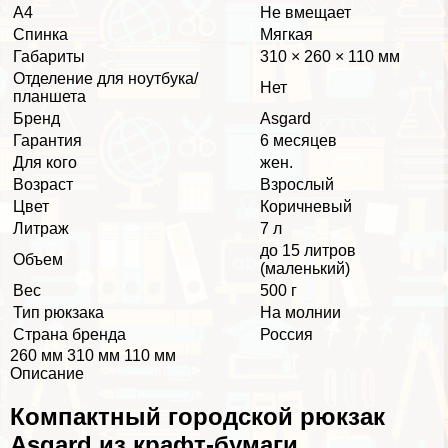
А4
Не вмещает
Спинка
Мягкая
Габариты
310 × 260 × 110 мм
Отделение для ноутбука/
Нет
планшета
Бренд
Asgard
Гарантия
6 месяцев
Для кого
жен.
Возраст
Взрослый
Цвет
Коричневый
Литраж
7 л
до 15 литров
Объем
(маленький)
Вес
500 г
Тип рюкзака
На молнии
Страна бренда
Россия
260 мм 310 мм 110 мм
Описание
Компактный городской рюкзак
Asgard из крафт-бумаги