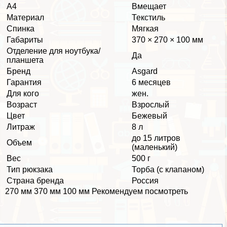
А4
Вмещает
Материал
Текстиль
Спинка
Мягкая
Габариты
370 × 270 × 100 мм
Отделение для ноутбука/
Да
планшета
Бренд
Asgard
Гарантия
6 месяцев
Для кого
жен.
Возраст
Взрослый
Цвет
Бежевый
Литраж
8 л
до 15 литров
Объем
(маленький)
Вес
500 г
Тип рюкзака
Торба (с клапаном)
Страна бренда
Россия
270 мм 370 мм 100 мм Рекомендуем посмотреть