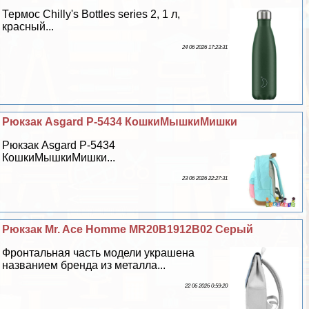
Термос Chilly's Bottles series 2, 1 л,
красный...
24 06 2026 17:23:31
Рюкзак Asgard Р-5434 КошкиМышкиМишки
Рюкзак Asgard Р-5434
КошкиМышкиМишки...
23 06 2026 22:27:31
Рюкзак Mr. Ace Homme MR20B1912B02 Серый
Фронтальная часть модели украшена
названием бренда из металла...
22 06 2026 0:59:20