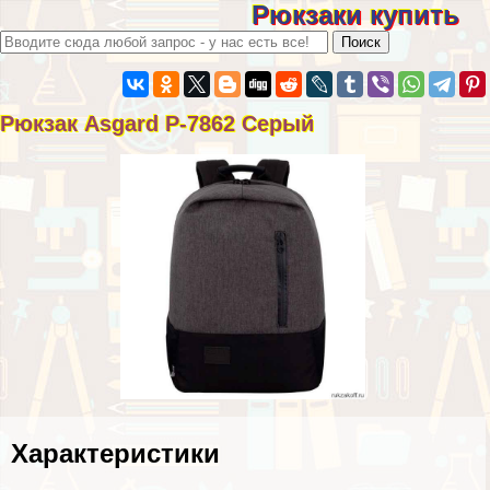
Рюкзаки купить
Рюкзак Asgard Р-7862 Серый
Хаpaктеристики