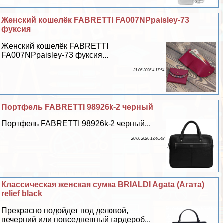
Женский кошелёк FABRETTI FA007NPpaisley-73
фуксия
Женский кошелёк FABRETTI
FA007NPpaisley-73 фуксия...
21 06 2026 4:17:54
Портфель FABRETTI 98926k-2 черный
Портфель FABRETTI 98926k-2 черный...
20 06 2026 13:46:48
Классическая женская сумка BRIALDI Agata (Агата)
relief black
Прекрасно подойдет под деловой,
вечерний или повседневный гардероб...