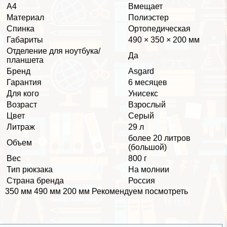
А4
Вмещает
Материал
Полиэстер
Спинка
Ортопедическая
Габариты
490 × 350 × 200 мм
Отделение для ноутбука/
Да
планшета
Бренд
Asgard
Гарантия
6 месяцев
Для кого
Униceкc
Возраст
Взрослый
Цвет
Серый
Литраж
29 л
более 20 литров
Объем
(большой)
Вес
800 г
Тип рюкзака
На молнии
Страна бренда
Россия
350 мм 490 мм 200 мм Рекомендуем посмотреть