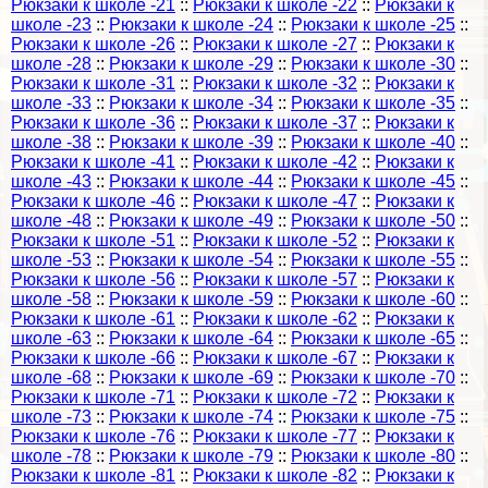
Рюкзаки к школе -21
::
Рюкзаки к школе -22
::
Рюкзаки к
школе -23
::
Рюкзаки к школе -24
::
Рюкзаки к школе -25
::
Рюкзаки к школе -26
::
Рюкзаки к школе -27
::
Рюкзаки к
школе -28
::
Рюкзаки к школе -29
::
Рюкзаки к школе -30
::
Рюкзаки к школе -31
::
Рюкзаки к школе -32
::
Рюкзаки к
школе -33
::
Рюкзаки к школе -34
::
Рюкзаки к школе -35
::
Рюкзаки к школе -36
::
Рюкзаки к школе -37
::
Рюкзаки к
школе -38
::
Рюкзаки к школе -39
::
Рюкзаки к школе -40
::
Рюкзаки к школе -41
::
Рюкзаки к школе -42
::
Рюкзаки к
школе -43
::
Рюкзаки к школе -44
::
Рюкзаки к школе -45
::
Рюкзаки к школе -46
::
Рюкзаки к школе -47
::
Рюкзаки к
школе -48
::
Рюкзаки к школе -49
::
Рюкзаки к школе -50
::
Рюкзаки к школе -51
::
Рюкзаки к школе -52
::
Рюкзаки к
школе -53
::
Рюкзаки к школе -54
::
Рюкзаки к школе -55
::
Рюкзаки к школе -56
::
Рюкзаки к школе -57
::
Рюкзаки к
школе -58
::
Рюкзаки к школе -59
::
Рюкзаки к школе -60
::
Рюкзаки к школе -61
::
Рюкзаки к школе -62
::
Рюкзаки к
школе -63
::
Рюкзаки к школе -64
::
Рюкзаки к школе -65
::
Рюкзаки к школе -66
::
Рюкзаки к школе -67
::
Рюкзаки к
школе -68
::
Рюкзаки к школе -69
::
Рюкзаки к школе -70
::
Рюкзаки к школе -71
::
Рюкзаки к школе -72
::
Рюкзаки к
школе -73
::
Рюкзаки к школе -74
::
Рюкзаки к школе -75
::
Рюкзаки к школе -76
::
Рюкзаки к школе -77
::
Рюкзаки к
школе -78
::
Рюкзаки к школе -79
::
Рюкзаки к школе -80
::
Рюкзаки к школе -81
::
Рюкзаки к школе -82
::
Рюкзаки к