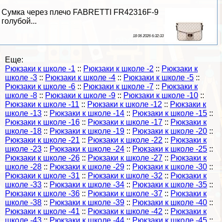
Сумка через плечо FABRETTI FR42316F-9
гoлyбой...
18 06 2026 6:32:33
Еще:
Рюкзаки к школе -1
::
Рюкзаки к школе -2
::
Рюкзаки к
школе -3
::
Рюкзаки к школе -4
::
Рюкзаки к школе -5
::
Рюкзаки к школе -6
::
Рюкзаки к школе -7
::
Рюкзаки к
школе -8
::
Рюкзаки к школе -9
::
Рюкзаки к школе -10
::
Рюкзаки к школе -11
::
Рюкзаки к школе -12
::
Рюкзаки к
школе -13
::
Рюкзаки к школе -14
::
Рюкзаки к школе -15
::
Рюкзаки к школе -16
::
Рюкзаки к школе -17
::
Рюкзаки к
школе -18
::
Рюкзаки к школе -19
::
Рюкзаки к школе -20
::
Рюкзаки к школе -21
::
Рюкзаки к школе -22
::
Рюкзаки к
школе -23
::
Рюкзаки к школе -24
::
Рюкзаки к школе -25
::
Рюкзаки к школе -26
::
Рюкзаки к школе -27
::
Рюкзаки к
школе -28
::
Рюкзаки к школе -29
::
Рюкзаки к школе -30
::
Рюкзаки к школе -31
::
Рюкзаки к школе -32
::
Рюкзаки к
школе -33
::
Рюкзаки к школе -34
::
Рюкзаки к школе -35
::
Рюкзаки к школе -36
::
Рюкзаки к школе -37
::
Рюкзаки к
школе -38
::
Рюкзаки к школе -39
::
Рюкзаки к школе -40
::
Рюкзаки к школе -41
::
Рюкзаки к школе -42
::
Рюкзаки к
школе -43
::
Рюкзаки к школе -44
::
Рюкзаки к школе -45
::