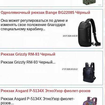
Однолямочный рюкзак Bange BG22085 Чёрный
Она может регулироваться по длине и
изменять свое положение благодаря
специальному карабину...
18 07 2026 4:43:39
Рюкзак Grizzly RM-93 Черный
Рюкзак Grizzly RM-93 Черный...
17 07 2026 20:10:13
Рюкзак Asgard Р-5134Х ЭтноУзор фиолет-розов
Рюкзак Asgard Р-5134Х ЭтноУзор фиолет-
розов...