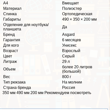
А4
Вмещает
Материал
Полиэстер
Спинка
Ортопедическая
Габариты
490 × 350 × 200 мм
Отделение для ноутбука/
Да
планшета
Бренд
Asgard
Гарантия
6 месяцев
Для кого
Униceкc
Возраст
Взрослый
Цвет
Серый
Литраж
29 л
более 20 литров
Объем
(большой)
Вес
800 г
Тип рюкзака
На молнии
Страна бренда
Россия
350 мм 490 мм 200 мм Рекомендуем посмотреть