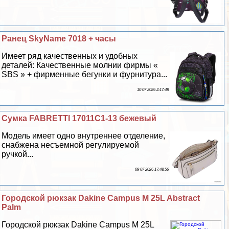
Ранец SkyName 7018 + часы
Имеет ряд качественных и удобных
деталей: Качественные молнии фирмы «
SBS » + фирменные бегунки и фурнитура...
10 07 2026 2:17:48
Сумка FABRETTI 17011C1-13 бежевый
Модель имеет одно внутреннее отделение,
снабжена несъемной регулируемой
ручкой...
09 07 2026 17:48:56
Городской рюкзак Dakine Campus M 25L Abstract
Palm
Городской рюкзак Dakine Campus M 25L