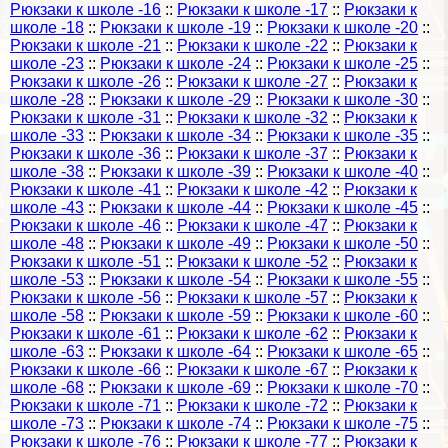
Рюкзаки к школе -16
::
Рюкзаки к школе -17
::
Рюкзаки к
школе -18
::
Рюкзаки к школе -19
::
Рюкзаки к школе -20
::
Рюкзаки к школе -21
::
Рюкзаки к школе -22
::
Рюкзаки к
школе -23
::
Рюкзаки к школе -24
::
Рюкзаки к школе -25
::
Рюкзаки к школе -26
::
Рюкзаки к школе -27
::
Рюкзаки к
школе -28
::
Рюкзаки к школе -29
::
Рюкзаки к школе -30
::
Рюкзаки к школе -31
::
Рюкзаки к школе -32
::
Рюкзаки к
школе -33
::
Рюкзаки к школе -34
::
Рюкзаки к школе -35
::
Рюкзаки к школе -36
::
Рюкзаки к школе -37
::
Рюкзаки к
школе -38
::
Рюкзаки к школе -39
::
Рюкзаки к школе -40
::
Рюкзаки к школе -41
::
Рюкзаки к школе -42
::
Рюкзаки к
школе -43
::
Рюкзаки к школе -44
::
Рюкзаки к школе -45
::
Рюкзаки к школе -46
::
Рюкзаки к школе -47
::
Рюкзаки к
школе -48
::
Рюкзаки к школе -49
::
Рюкзаки к школе -50
::
Рюкзаки к школе -51
::
Рюкзаки к школе -52
::
Рюкзаки к
школе -53
::
Рюкзаки к школе -54
::
Рюкзаки к школе -55
::
Рюкзаки к школе -56
::
Рюкзаки к школе -57
::
Рюкзаки к
школе -58
::
Рюкзаки к школе -59
::
Рюкзаки к школе -60
::
Рюкзаки к школе -61
::
Рюкзаки к школе -62
::
Рюкзаки к
школе -63
::
Рюкзаки к школе -64
::
Рюкзаки к школе -65
::
Рюкзаки к школе -66
::
Рюкзаки к школе -67
::
Рюкзаки к
школе -68
::
Рюкзаки к школе -69
::
Рюкзаки к школе -70
::
Рюкзаки к школе -71
::
Рюкзаки к школе -72
::
Рюкзаки к
школе -73
::
Рюкзаки к школе -74
::
Рюкзаки к школе -75
::
Рюкзаки к школе -76
::
Рюкзаки к школе -77
::
Рюкзаки к