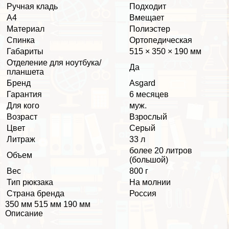
Ручная кладь
Подходит
А4
Вмещает
Материал
Полиэстер
Спинка
Ортопедическая
Габариты
515 × 350 × 190 мм
Отделение для ноутбука/
Да
планшета
Бренд
Asgard
Гарантия
6 месяцев
Для кого
муж.
Возраст
Взрослый
Цвет
Серый
Литраж
33 л
более 20 литров
Объем
(большой)
Вес
800 г
Тип рюкзака
На молнии
Страна бренда
Россия
350 мм 515 мм 190 мм
Описание