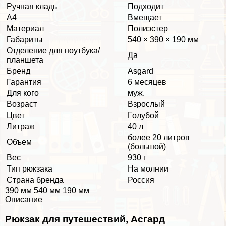
Ручная кладь
Подходит
А4
Вмещает
Материал
Полиэстер
Габариты
540 × 390 × 190 мм
Отделение для ноутбука/
Да
планшета
Бренд
Asgard
Гарантия
6 месяцев
Для кого
муж.
Возраст
Взрослый
Цвет
Гoлyбой
Литраж
40 л
более 20 литров
Объем
(большой)
Вес
930 г
Тип рюкзака
На молнии
Страна бренда
Россия
390 мм 540 мм 190 мм
Описание
Рюкзак для путешествий, Асгард