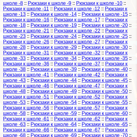
школе -8
::
Рюкзаки к школе -9
::
Рюкзаки к школе -10
::
Рюкзаки к школе -11
::
Рюкзаки к школе -12
::
Рюкзаки к
школе -13
::
Рюкзаки к школе -14
::
Рюкзаки к школе -15
::
Рюкзаки к школе -16
::
Рюкзаки к школе -17
::
Рюкзаки к
школе -18
::
Рюкзаки к школе -19
::
Рюкзаки к школе -20
::
Рюкзаки к школе -21
::
Рюкзаки к школе -22
::
Рюкзаки к
школе -23
::
Рюкзаки к школе -24
::
Рюкзаки к школе -25
::
Рюкзаки к школе -26
::
Рюкзаки к школе -27
::
Рюкзаки к
школе -28
::
Рюкзаки к школе -29
::
Рюкзаки к школе -30
::
Рюкзаки к школе -31
::
Рюкзаки к школе -32
::
Рюкзаки к
школе -33
::
Рюкзаки к школе -34
::
Рюкзаки к школе -35
::
Рюкзаки к школе -36
::
Рюкзаки к школе -37
::
Рюкзаки к
школе -38
::
Рюкзаки к школе -39
::
Рюкзаки к школе -40
::
Рюкзаки к школе -41
::
Рюкзаки к школе -42
::
Рюкзаки к
школе -43
::
Рюкзаки к школе -44
::
Рюкзаки к школе -45
::
Рюкзаки к школе -46
::
Рюкзаки к школе -47
::
Рюкзаки к
школе -48
::
Рюкзаки к школе -49
::
Рюкзаки к школе -50
::
Рюкзаки к школе -51
::
Рюкзаки к школе -52
::
Рюкзаки к
школе -53
::
Рюкзаки к школе -54
::
Рюкзаки к школе -55
::
Рюкзаки к школе -56
::
Рюкзаки к школе -57
::
Рюкзаки к
школе -58
::
Рюкзаки к школе -59
::
Рюкзаки к школе -60
::
Рюкзаки к школе -61
::
Рюкзаки к школе -62
::
Рюкзаки к
школе -63
::
Рюкзаки к школе -64
::
Рюкзаки к школе -65
::
Рюкзаки к школе -66
::
Рюкзаки к школе -67
::
Рюкзаки к
школе -68
::
Рюкзаки к школе -69
::
Рюкзаки к школе -70
::