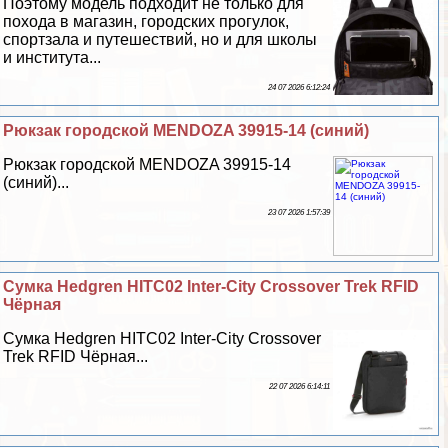
Поэтому модель подходит не только для
похода в магазин, городских прогулок,
спортзала и путешествий, но и для школы
и института...
24 07 2026 6:12:24
Рюкзак городской MENDOZA 39915-14 (синий)
Рюкзак городской MENDOZA 39915-14
(синий)...
23 07 2026 1:57:39
Сумка Hedgren HITC02 Inter-City Crossover Trek RFID
Чёрная
Сумка Hedgren HITC02 Inter-City Crossover
Trek RFID Чёрная...
22 07 2026 6:14:11