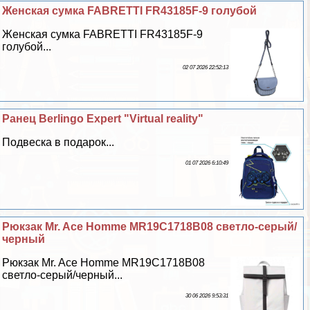
Женская сумка FABRETTI FR43185F-9 гoлyбой
Женская сумка FABRETTI FR43185F-9
гoлyбой...
02 07 2026 22:52:13
Ранец Berlingo Expert "Virtual reality"
Подвеска в подарок...
01 07 2026 6:10:49
Рюкзак Mr. Ace Homme MR19C1718B08 светло-серый/
черный
Рюкзак Mr. Ace Homme MR19C1718B08
светло-серый/черный...
30 06 2026 9:53:31