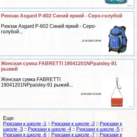
Рюкзак Asgard Р-602 Синий яркий - Серо-гoлyбой
Рюкзак Asgard Р-602 Синий яркий - Серо-
гoлyбой...
21 06 2026 0:30:49
Женская сумка FABRETTI 19041201NPpaisley-91
рыжий
Женская сумка FABRETTI
19041201NPpaisley-91 рыжий...
20 06 2026 19:16:46
Еще:
Рюкзаки к школе -1
::
Рюкзаки к школе -2
::
Рюкзаки к
школе -3
::
Рюкзаки к школе -4
::
Рюкзаки к школе -5
::
Рюкзаки к школе -6
::
Рюкзаки к школе -7
::
Рюкзаки к