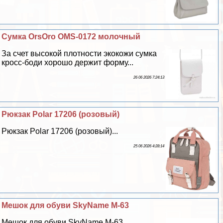
Сумка OrsOro OMS-0172 молочный
За счет высокой плотности экокожи сумка
кросс-боди хорошо держит форму...
26 06 2026 7:24:13
Рюкзак Polar 17206 (розовый)
Рюкзак Polar 17206 (розовый)...
25 06 2026 4:28:14
Мешок для обуви SkyName M-63
Мешок для обуви SkyName M-63...