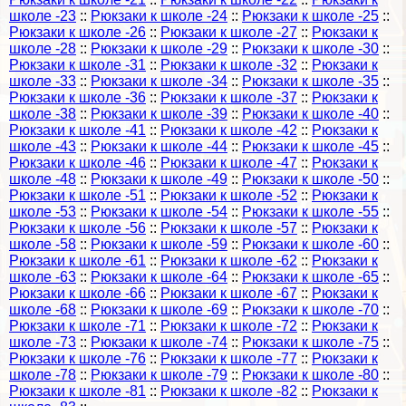
школе -23
::
Рюкзаки к школе -24
::
Рюкзаки к школе -25
::
Рюкзаки к школе -26
::
Рюкзаки к школе -27
::
Рюкзаки к
школе -28
::
Рюкзаки к школе -29
::
Рюкзаки к школе -30
::
Рюкзаки к школе -31
::
Рюкзаки к школе -32
::
Рюкзаки к
школе -33
::
Рюкзаки к школе -34
::
Рюкзаки к школе -35
::
Рюкзаки к школе -36
::
Рюкзаки к школе -37
::
Рюкзаки к
школе -38
::
Рюкзаки к школе -39
::
Рюкзаки к школе -40
::
Рюкзаки к школе -41
::
Рюкзаки к школе -42
::
Рюкзаки к
школе -43
::
Рюкзаки к школе -44
::
Рюкзаки к школе -45
::
Рюкзаки к школе -46
::
Рюкзаки к школе -47
::
Рюкзаки к
школе -48
::
Рюкзаки к школе -49
::
Рюкзаки к школе -50
::
Рюкзаки к школе -51
::
Рюкзаки к школе -52
::
Рюкзаки к
школе -53
::
Рюкзаки к школе -54
::
Рюкзаки к школе -55
::
Рюкзаки к школе -56
::
Рюкзаки к школе -57
::
Рюкзаки к
школе -58
::
Рюкзаки к школе -59
::
Рюкзаки к школе -60
::
Рюкзаки к школе -61
::
Рюкзаки к школе -62
::
Рюкзаки к
школе -63
::
Рюкзаки к школе -64
::
Рюкзаки к школе -65
::
Рюкзаки к школе -66
::
Рюкзаки к школе -67
::
Рюкзаки к
школе -68
::
Рюкзаки к школе -69
::
Рюкзаки к школе -70
::
Рюкзаки к школе -71
::
Рюкзаки к школе -72
::
Рюкзаки к
школе -73
::
Рюкзаки к школе -74
::
Рюкзаки к школе -75
::
Рюкзаки к школе -76
::
Рюкзаки к школе -77
::
Рюкзаки к
школе -78
::
Рюкзаки к школе -79
::
Рюкзаки к школе -80
::
Рюкзаки к школе -81
::
Рюкзаки к школе -82
::
Рюкзаки к