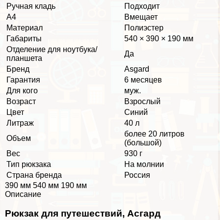
Ручная кладь
Подходит
А4
Вмещает
Материал
Полиэстер
Габариты
540 × 390 × 190 мм
Отделение для ноутбука/
Да
планшета
Бренд
Asgard
Гарантия
6 месяцев
Для кого
муж.
Возраст
Взрослый
Цвет
Синий
Литраж
40 л
более 20 литров
Объем
(большой)
Вес
930 г
Тип рюкзака
На молнии
Страна бренда
Россия
390 мм 540 мм 190 мм
Описание
Рюкзак для путешествий, Асгард