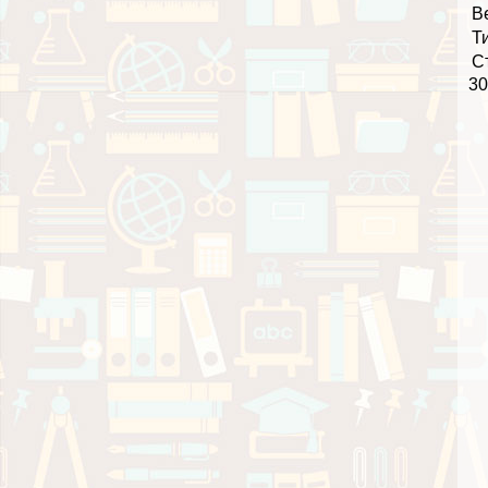
В
Т
С
30