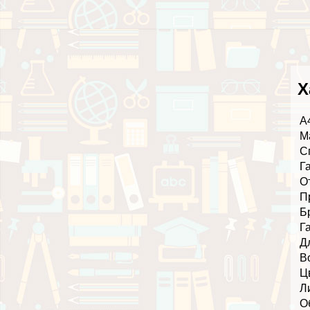
Х
А
М
С
Г
О
П
Б
Г
Д
В
Ц
Л
О