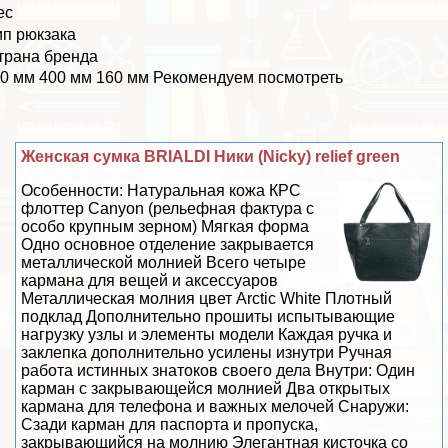
ес
ип рюкзака
трана бренда
0 мм 400 мм 160 мм Рекомендуем посмотреть
Женская сумка BRIALDI Ники (Nicky) relief green
Особенности: Натуральная кожа КРС
флоттер Canyon (рельефная фактура с
особо крупным зерном) Мягкая форма
Одно основное отделение закрывается
металлической молнией Всего четыре
кармана для вещей и аксессуаров
Металлическая молния цвет Arctic White Плотный
подклад Дополнительно прошиты испытывающие
нагрузку узлы и элементы модели Каждая ручка и
заклепка дополнительно усилены изнутри Ручная
работа истинных знатоков своего дела Внутри: Один
карман с закрывающейся молнией Два открытых
кармана для телефона и важных мелочей Снаружи:
Сзади карман для паспорта и пропуска,
закрывающийся на молнию Элегантная кисточка со