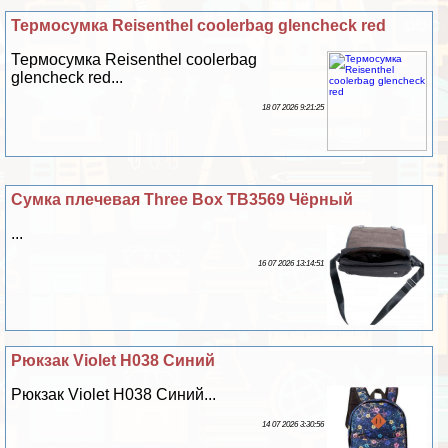
Термосумка Reisenthel coolerbag glencheck red
Термосумка Reisenthel coolerbag
glencheck red...
18 07 2026 9:21:25
Сумка плечевая Three Box TB3569 Чёрный
...
16 07 2026 13:14:51
Рюкзак Violet H038 Синий
Рюкзак Violet H038 Синий...
14 07 2026 3:30:56