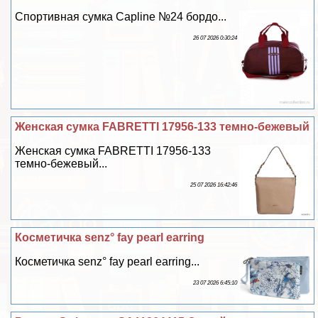
Спортивная сумка Capline №24 бордо...
26 07 2026 0:30:24
Женская сумка FABRETTI 17956-133 темно-бежевый
Женская сумка FABRETTI 17956-133
темно-бежевый...
25 07 2026 16:42:46
Косметичка senz° fay pearl earring
Косметичка senz° fay pearl earring...
23 07 2026 6:45:10