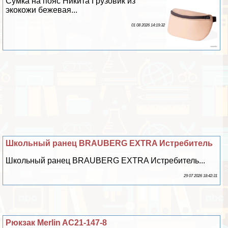
Сумка на пояс Никита Грузовик из
экокожи бежевая...
01 08 2026 14:19:32
Школьный ранец BRAUBERG EXTRA Истребитель
Школьный ранец BRAUBERG EXTRA Истребитель...
29 07 2026 18:42:31
Рюкзак Merlin AC21-147-8