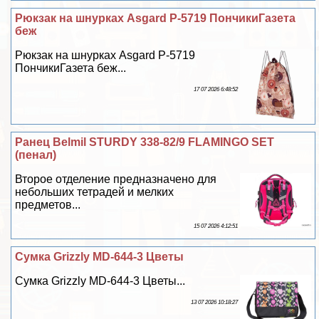
Рюкзак на шнурках Asgard Р-5719 ПончикиГазета
беж
Рюкзак на шнурках Asgard Р-5719
ПончикиГазета беж...
17 07 2026 6:48:52
Ранец Belmil STURDY 338-82/9 FLAMINGO SET
(пенал)
Второе отделение предназначено для
небольших тетрадей и мелких
предметов...
15 07 2026 4:12:51
Сумка Grizzly MD-644-3 Цветы
Сумка Grizzly MD-644-3 Цветы...
13 07 2026 10:18:27