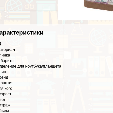
аpaктеристики
4
атериал
пинка
абариты
тделение для ноутбука/планшета
ринт
ренд
арантия
ля кого
озраст
вет
итраж
бъем