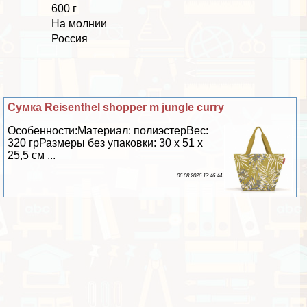
600 г
На молнии
Россия
Сумка Reisenthel shopper m jungle curry
Особенности:Материал: полиэстерВес:
320 грРазмеры без упаковки: 30 х 51 х
25,5 см ...
06 08 2026 13:46:44