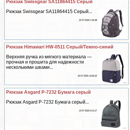
Рюкзак Swissgear SA11864415 Серый
Рюкзак Swissgear SA11864415 Серый...
22 07 2026 1:54:38
Рюкзак Himawari HW-0511 Серый/Темно-синий
Верхняя ручка из мягкого материала —
прочная и прошита для надежности
несколькими швами...
20 07 2026 14:26:32
Рюкзак Asgard Р-7232 Бумага серый
Рюкзак Asgard Р-7232 Бумага серый...
19 07 2026 4:13:17