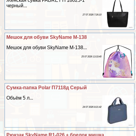
Женская сумка FABRETTI 18025-1
черный...
27 07 2026 7:26:10
Мешок для обуви SkyName M-138
Мешок для обуви SkyName M-138...
25 07 2026 13:33:40
Сумка-папка Polar П7118д Серый
Объём 5 л...
24 07 2026 8:21:42
Рюкзак SkyName R1-026 + брелок мишка