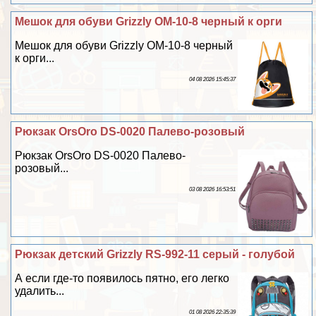
Мешок для обуви Grizzly OM-10-8 черный к opги
Мешок для обуви Grizzly OM-10-8 черный
к opги...
04 08 2026 15:45:37
Рюкзак OrsOro DS-0020 Палево-розовый
Рюкзак OrsOro DS-0020 Палево-
розовый...
03 08 2026 16:53:51
Рюкзак детский Grizzly RS-992-11 серый - гoлyбой
А если где-то появилось пятно, его легко
удалить...
01 08 2026 22:35:39