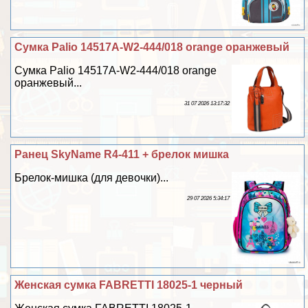
Сумка Palio 14517A-W2-444/018 orange оранжевый
Сумка Palio 14517A-W2-444/018 orange
оранжевый...
31 07 2026 13:17:32
Ранец SkyName R4-411 + брелок мишка
Брелок-мишка (для дeвoчки)...
29 07 2026 5:34:17
Женская сумка FABRETTI 18025-1 черный