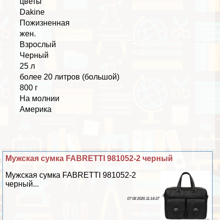
цветы
Dakine
Пожизненная
жен.
Взрослый
Черный
25 л
более 20 литров (большой)
800 г
На молнии
Америка
Мужская сумка FABRETTI 981052-2 черный
Мужская сумка FABRETTI 981052-2
черный...
07 08 2026 11:14:37