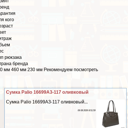
ринт
ренд
арантия
ля кого
озраст
вет
итраж
бъем
ес
ип рюкзака
трана бренда
0 мм 460 мм 230 мм Рекомендуем посмотреть
Сумка Palio 16699A3-117 оливковый
Сумка Palio 16699A3-117 оливковый...
06 08 2026 8:51:59