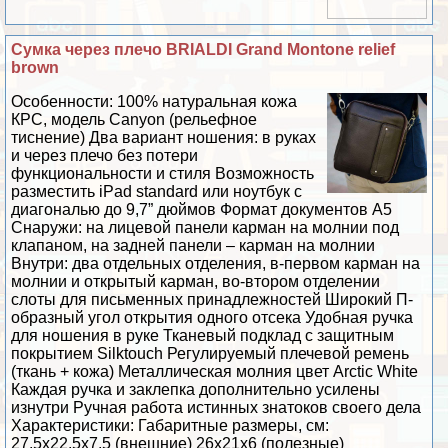
Сумка через плечо BRIALDI Grand Montone relief
brown
Особенности: 100% натуральная кожа
КРС, модель Canyon (рельефное
тиснение) Два вариант ношения: в руках
и через плечо без потери
функциональности и стиля Возможность
разместить iPad standard или ноутбук с
диагональю до 9,7” дюймов Формат документов А5
Снаружи: на лицевой панели карман на молнии под
клапаном, на задней панели – карман на молнии
Внутри: два отдельных отделения, в-первом карман на
молнии и открытый карман, во-втором отделении
слоты для письменных принадлежностей Широкий П-
образный угол открытия одного отсека Удобная ручка
для ношения в руке Тканевый подклад с защитным
покрытием Silktouch Регулируемый плечевой ремень
(ткань + кожа) Металлическая молния цвет Arctic White
Каждая ручка и заклепка дополнительно усилены
изнутри Ручная работа истинных знатоков своего дела
Хаpaктеристики: Габаритные размеры, см:
27,5х22,5х7,5 (внешние) 26х21х6 (полезные)