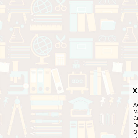
Х
А
М
С
Г
О