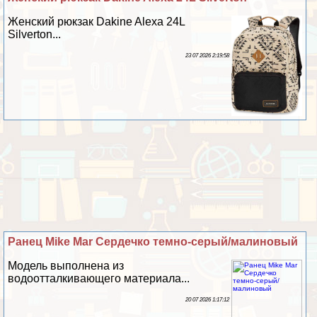
Женский рюкзак Dakine Alexa 24L
Silverton...
23 07 2026 2:19:58
Ранец Mike Mar Сердечко темно-серый/малиновый
Модель выполнена из
водоотталкивающего материала...
20 07 2026 1:17:12