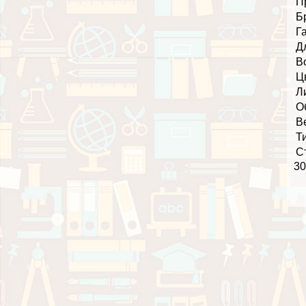
П
Б
Г
Д
В
Ц
Л
О
В
Т
С
30