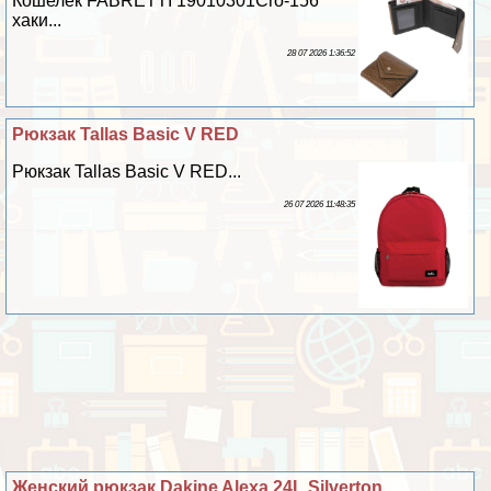
Кошелек FABRETTI 19010301Cro-156
хаки...
28 07 2026 1:36:52
Рюкзак Tallas Basic V RED
Рюкзак Tallas Basic V RED...
26 07 2026 11:48:35
Женский рюкзак Dakine Alexa 24L Silverton