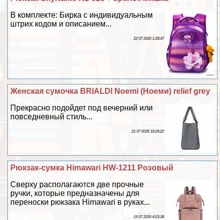
В комплекте: Бирка с индивидуальным
штрих кодом и описанием...
22 07 2026 1:28:47
Женская сумочка BRIALDI Noemi (Ноеми) relief grey
Прекрасно подойдет под вечерний или
повседневный стиль...
21 07 2026 18:24:22
Рюкзак-сумка Himawari HW-1211 Розовый
Сверху располагаются две прочные
ручки, которые предназначены для
переноски рюкзака Himawari в руках...
19 07 2026 4:23:38