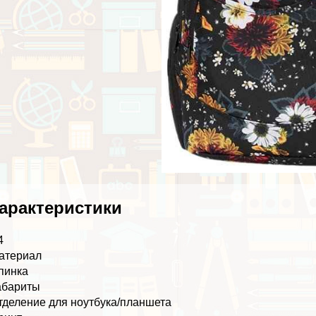
аpaктеристики
4
атериал
пинка
абариты
тделение для ноутбука/планшета