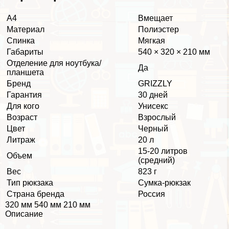
А4
Вмещает
Материал
Полиэстер
Спинка
Мягкая
Габариты
540 × 320 × 210 мм
Отделение для ноутбука/
Да
планшета
Бренд
GRIZZLY
Гарантия
30 дней
Для кого
Униceкc
Возраст
Взрослый
Цвет
Черный
Литраж
20 л
15-20 литров
Объем
(средний)
Вес
823 г
Тип рюкзака
Сумка-рюкзак
Страна бренда
Россия
320 мм 540 мм 210 мм
Описание