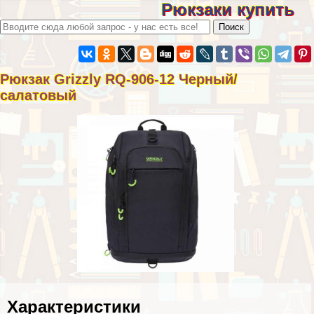
Рюкзаки купить
Рюкзак Grizzly RQ-906-12 Черный/
салатовый
Хаpaктеристики