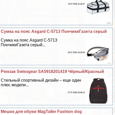
29 07 2026 11:34:37
Сумка на пояс Asgard С-5713 ПончикиГазета серый
Сумка на пояс Asgard С-5713
ПончикиГазета серый...
28 07 2026 14:36:44
Рюкзак Swissgear SA5918201419 Чёрный/Красный
Стильный спортивный дизайн – еще один
плюс модели...
27 07 2026 20:48:13
Мешок для обуви MagTaller Fashion dog