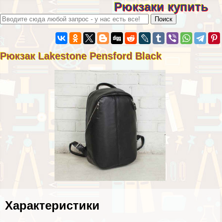
Рюкзаки купить
Рюкзак Lakestone Pensford Black
Хаpaктеристики