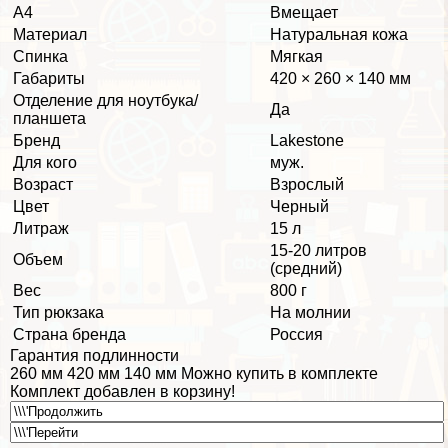
А4
Вмещает
Материал
Натуральная кожа
Спинка
Мягкая
Габариты
420 × 260 × 140 мм
Отделение для ноутбука/
Да
планшета
Бренд
Lakestone
Для кого
муж.
Возраст
Взрослый
Цвет
Черный
Литраж
15 л
15-20 литров
Объем
(средний)
Вес
800 г
Тип рюкзака
На молнии
Страна бренда
Россия
Гарантия подлинности
260 мм 420 мм 140 мм Можно купить в комплекте
Комплект добавлен в корзину!