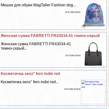
Мешок для обуви MagTaller Fashion dog...
26 07 2026 0:50:25
Женская сумка FABRETTI FR43034-41 темно-серый
Женская сумка FABRETTI FR43034-41
темно-серый...
25 07 2026 0:59:24
Косметичка senz° fern indie red
Косметичка senz° fern indie red...
24 07 2026 14:54:22