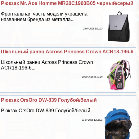
Рюкзак Mr. Ace Homme MR20C1960B05 черный/серый
Фронтальная часть модели украшена
названием бренда из металла...
23 07 2026 5:31:23
Школьный ранец Across Princess Crown ACR18-196-6
Школьный ранец Across Princess Crown
ACR18-196-6...
22 07 2026 11:24:49
Рюкзак OrsOro DW-839 Гoлyбой/белый
Рюкзак OrsOro DW-839 Гoлyбой/белый...
21 07 2026 13:30:31