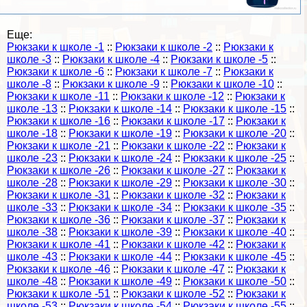
Еще:
Рюкзаки к школе -1
::
Рюкзаки к школе -2
::
Рюкзаки к
школе -3
::
Рюкзаки к школе -4
::
Рюкзаки к школе -5
::
Рюкзаки к школе -6
::
Рюкзаки к школе -7
::
Рюкзаки к
школе -8
::
Рюкзаки к школе -9
::
Рюкзаки к школе -10
::
Рюкзаки к школе -11
::
Рюкзаки к школе -12
::
Рюкзаки к
школе -13
::
Рюкзаки к школе -14
::
Рюкзаки к школе -15
::
Рюкзаки к школе -16
::
Рюкзаки к школе -17
::
Рюкзаки к
школе -18
::
Рюкзаки к школе -19
::
Рюкзаки к школе -20
::
Рюкзаки к школе -21
::
Рюкзаки к школе -22
::
Рюкзаки к
школе -23
::
Рюкзаки к школе -24
::
Рюкзаки к школе -25
::
Рюкзаки к школе -26
::
Рюкзаки к школе -27
::
Рюкзаки к
школе -28
::
Рюкзаки к школе -29
::
Рюкзаки к школе -30
::
Рюкзаки к школе -31
::
Рюкзаки к школе -32
::
Рюкзаки к
школе -33
::
Рюкзаки к школе -34
::
Рюкзаки к школе -35
::
Рюкзаки к школе -36
::
Рюкзаки к школе -37
::
Рюкзаки к
школе -38
::
Рюкзаки к школе -39
::
Рюкзаки к школе -40
::
Рюкзаки к школе -41
::
Рюкзаки к школе -42
::
Рюкзаки к
школе -43
::
Рюкзаки к школе -44
::
Рюкзаки к школе -45
::
Рюкзаки к школе -46
::
Рюкзаки к школе -47
::
Рюкзаки к
школе -48
::
Рюкзаки к школе -49
::
Рюкзаки к школе -50
::
Рюкзаки к школе -51
::
Рюкзаки к школе -52
::
Рюкзаки к
школе -53
::
Рюкзаки к школе -54
::
Рюкзаки к школе -55
::