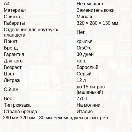
А4
Не вмещает
Материал
Заменитель кожи
Спинка
Мягкая
Габариты
320 × 280 × 130 мм
Отделение для ноутбука/
Нет
планшета
Принт
крылья
Бренд
OrsOro
Гарантия
30 дней
Для кого
жен.
Возраст
Взрослый
Цвет
Серый
Литраж
12 л
до 15 литров
Объем
(маленький)
Вес
770 г
Тип рюкзака
На молнии
Страна бренда
Италия
280 мм 320 мм 130 мм Рекомендуем посмотреть