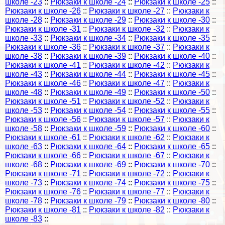
школе -23
::
Рюкзаки к школе -24
::
Рюкзаки к школе -25
::
Рюкзаки к школе -26
::
Рюкзаки к школе -27
::
Рюкзаки к
школе -28
::
Рюкзаки к школе -29
::
Рюкзаки к школе -30
::
Рюкзаки к школе -31
::
Рюкзаки к школе -32
::
Рюкзаки к
школе -33
::
Рюкзаки к школе -34
::
Рюкзаки к школе -35
::
Рюкзаки к школе -36
::
Рюкзаки к школе -37
::
Рюкзаки к
школе -38
::
Рюкзаки к школе -39
::
Рюкзаки к школе -40
::
Рюкзаки к школе -41
::
Рюкзаки к школе -42
::
Рюкзаки к
школе -43
::
Рюкзаки к школе -44
::
Рюкзаки к школе -45
::
Рюкзаки к школе -46
::
Рюкзаки к школе -47
::
Рюкзаки к
школе -48
::
Рюкзаки к школе -49
::
Рюкзаки к школе -50
::
Рюкзаки к школе -51
::
Рюкзаки к школе -52
::
Рюкзаки к
школе -53
::
Рюкзаки к школе -54
::
Рюкзаки к школе -55
::
Рюкзаки к школе -56
::
Рюкзаки к школе -57
::
Рюкзаки к
школе -58
::
Рюкзаки к школе -59
::
Рюкзаки к школе -60
::
Рюкзаки к школе -61
::
Рюкзаки к школе -62
::
Рюкзаки к
школе -63
::
Рюкзаки к школе -64
::
Рюкзаки к школе -65
::
Рюкзаки к школе -66
::
Рюкзаки к школе -67
::
Рюкзаки к
школе -68
::
Рюкзаки к школе -69
::
Рюкзаки к школе -70
::
Рюкзаки к школе -71
::
Рюкзаки к школе -72
::
Рюкзаки к
школе -73
::
Рюкзаки к школе -74
::
Рюкзаки к школе -75
::
Рюкзаки к школе -76
::
Рюкзаки к школе -77
::
Рюкзаки к
школе -78
::
Рюкзаки к школе -79
::
Рюкзаки к школе -80
::
Рюкзаки к школе -81
::
Рюкзаки к школе -82
::
Рюкзаки к
школе -83
::