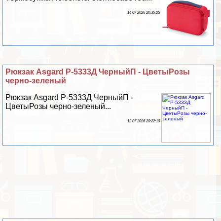
14 07 2026 20:35:25
Рюкзак Asgard Р-5333Д ЧерныйП - ЦветыРозы
черно-зеленый
Рюкзак Asgard Р-5333Д ЧерныйП -
ЦветыРозы черно-зеленый...
12 07 2026 20:22:10