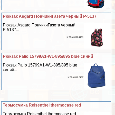
Рюкзак Asgard ПончикиГазета черный Р-5137
Рюкзак Asgard ПончикиГазета черный
Р-5137...
18 07 2026 22:38:30
Рюкзак Palio 15799A1-W1-895/895 blue синий
Рюкзак Palio 15799A1-W1-895/895 blue
синий...
16 07 2026 8:29:37
Термоcумка Reisenthel thermocase red
Термоcумка Reisenthel thermocase red...