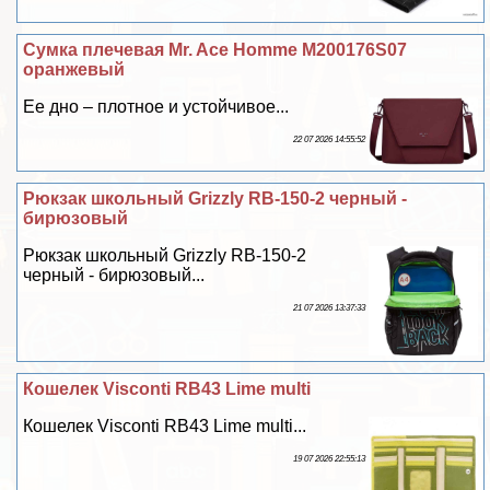
Сумка плечевая Mr. Ace Homme M200176S07
оранжевый
Ее дно – плотное и устойчивое...
22 07 2026 14:55:52
Рюкзак школьный Grizzly RB-150-2 черный -
бирюзовый
Рюкзак школьный Grizzly RB-150-2
черный - бирюзовый...
21 07 2026 13:37:33
Кошелек Visconti RB43 Lime multi
Кошелек Visconti RB43 Lime multi...
19 07 2026 22:55:13