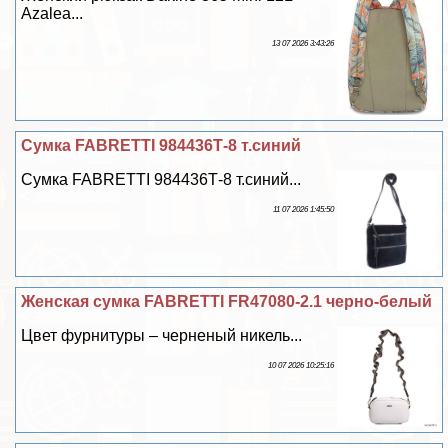
Azalea...
13 07 2026 3:43:26
Сумка FABRETTI 984436Т-8 т.синий
Сумка FABRETTI 984436Т-8 т.синий...
11 07 2026 1:45:50
Женская сумка FABRETTI FR47080-2.1 черно-белый
Цвет фурнитуры – черненый никель...
10 07 2026 10:25:16