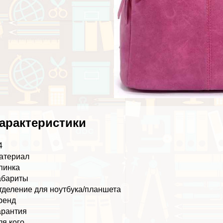
аpaктеристики
4
атериал
пинка
абариты
тделение для ноутбука/планшета
ренд
арантия
ля кого