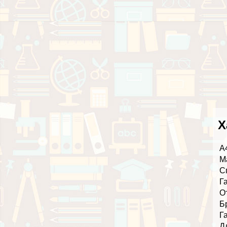
Х
А
М
С
Г
О
Б
Г
Д