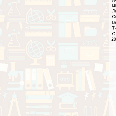
Ц
Л
О
В
Т
С
28