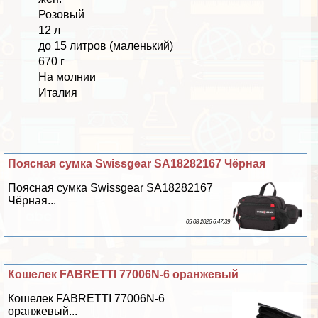
Розовый
12 л
до 15 литров (маленький)
670 г
На молнии
Италия
Поясная сумка Swissgear SA18282167 Чёрная
Поясная сумка Swissgear SA18282167
Чёрная...
05 08 2026 6:47:39
Кошелек FABRETTI 77006N-6 оранжевый
Кошелек FABRETTI 77006N-6
оранжевый...