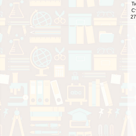
Т
С
27