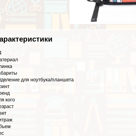
аpaктеристики
4
атериал
пинка
абариты
тделение для ноутбука/планшета
ринт
ренд
ля кого
озраст
вет
итраж
бъем
ес