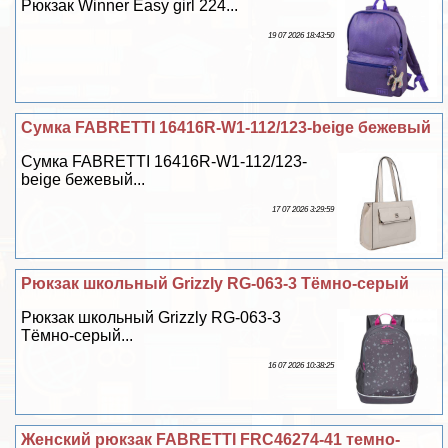
Рюкзак Winner Easy girl 224...
19 07 2026 18:43:50
Сумка FABRETTI 16416R-W1-112/123-beige бежевый
Сумка FABRETTI 16416R-W1-112/123-
beige бежевый...
17 07 2026 3:29:59
Рюкзак школьный Grizzly RG-063-3 Тёмно-серый
Рюкзак школьный Grizzly RG-063-3
Тёмно-серый...
16 07 2026 10:38:25
Женский рюкзак FABRETTI FRC46274-41 темно-