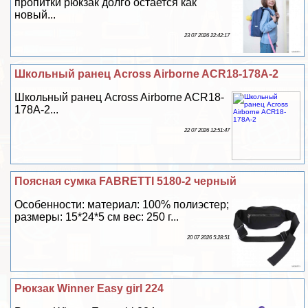
пропитки рюкзак долго остается как
новый...
23 07 2026 22:42:17
Школьный ранец Across Airborne ACR18-178A-2
Школьный ранец Across Airborne ACR18-
178A-2...
22 07 2026 12:51:47
Поясная сумка FABRETTI 5180-2 черный
Особенности: материал: 100% полиэстер;
размеры: 15*24*5 см вес: 250 г...
20 07 2026 5:28:51
Рюкзак Winner Easy girl 224