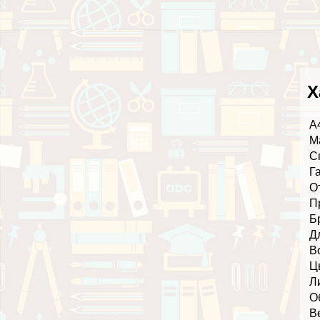
Х
А
М
С
Г
О
П
Б
Д
В
Ц
Л
О
В