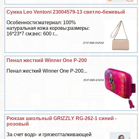
Сумка Leo Ventoni 23004579-13 светло-бежевый
Особенности:материал: 100%
натуральная кожа коровы;размеры:
16*23*7 см;вес: 600 г...
27 07 2026 15:25:52
Пенал жесткий Winner One P-200
Пенал жесткий Winner One P-200...
25 07 2026 11:53:53
Рюкзак школьный GRIZZLY RG-262-1 синий -
розовый
За счет водо- и грязеотталкивающей