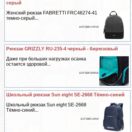
серый
Женский рюкзак FABRETTI FRC46274-41
темно-серый...
14 07 2026 17:47:19
Рюкзак GRIZZLY RU-235-4 черный - бирюзовый
Даже при больших нагрузках осанка
остается здоровой...
13 07 2026 18:59:16
Школьный рюкзак Sun eight SE-2668 Тёмно-синий
Школьный рюкзак Sun eight SE-2668
Тёмно-синий...
11 07 2026 1:34:19