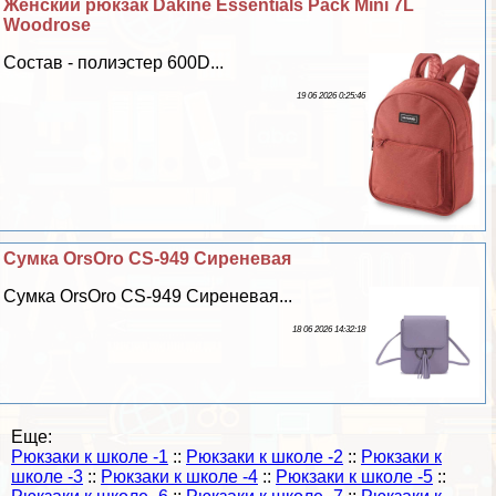
Женский рюкзак Dakine Essentials Pack Mini 7L
Woodrose
Состав - полиэстер 600D...
19 06 2026 0:25:46
Сумка OrsOro CS-949 Сиреневая
Сумка OrsOro CS-949 Сиреневая...
18 06 2026 14:32:18
Еще:
Рюкзаки к школе -1
::
Рюкзаки к школе -2
::
Рюкзаки к
школе -3
::
Рюкзаки к школе -4
::
Рюкзаки к школе -5
::