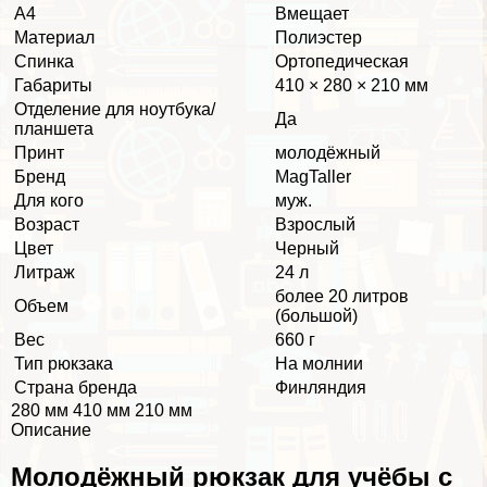
А4
Вмещает
Материал
Полиэстер
Спинка
Ортопедическая
Габариты
410 × 280 × 210 мм
Отделение для ноутбука/
Да
планшета
Принт
молодёжный
Бренд
MagTaller
Для кого
муж.
Возраст
Взрослый
Цвет
Черный
Литраж
24 л
более 20 литров
Объем
(большой)
Вес
660 г
Тип рюкзака
На молнии
Страна бренда
Финляндия
280 мм 410 мм 210 мм
Описание
Молодёжный рюкзак для учёбы с