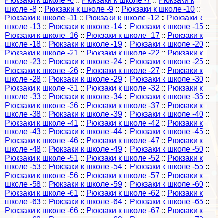
Рюкзаки к школе -6
::
Рюкзаки к школе -7
::
Рюкзаки к
школе -8
::
Рюкзаки к школе -9
::
Рюкзаки к школе -10
::
Рюкзаки к школе -11
::
Рюкзаки к школе -12
::
Рюкзаки к
школе -13
::
Рюкзаки к школе -14
::
Рюкзаки к школе -15
::
Рюкзаки к школе -16
::
Рюкзаки к школе -17
::
Рюкзаки к
школе -18
::
Рюкзаки к школе -19
::
Рюкзаки к школе -20
::
Рюкзаки к школе -21
::
Рюкзаки к школе -22
::
Рюкзаки к
школе -23
::
Рюкзаки к школе -24
::
Рюкзаки к школе -25
::
Рюкзаки к школе -26
::
Рюкзаки к школе -27
::
Рюкзаки к
школе -28
::
Рюкзаки к школе -29
::
Рюкзаки к школе -30
::
Рюкзаки к школе -31
::
Рюкзаки к школе -32
::
Рюкзаки к
школе -33
::
Рюкзаки к школе -34
::
Рюкзаки к школе -35
::
Рюкзаки к школе -36
::
Рюкзаки к школе -37
::
Рюкзаки к
школе -38
::
Рюкзаки к школе -39
::
Рюкзаки к школе -40
::
Рюкзаки к школе -41
::
Рюкзаки к школе -42
::
Рюкзаки к
школе -43
::
Рюкзаки к школе -44
::
Рюкзаки к школе -45
::
Рюкзаки к школе -46
::
Рюкзаки к школе -47
::
Рюкзаки к
школе -48
::
Рюкзаки к школе -49
::
Рюкзаки к школе -50
::
Рюкзаки к школе -51
::
Рюкзаки к школе -52
::
Рюкзаки к
школе -53
::
Рюкзаки к школе -54
::
Рюкзаки к школе -55
::
Рюкзаки к школе -56
::
Рюкзаки к школе -57
::
Рюкзаки к
школе -58
::
Рюкзаки к школе -59
::
Рюкзаки к школе -60
::
Рюкзаки к школе -61
::
Рюкзаки к школе -62
::
Рюкзаки к
школе -63
::
Рюкзаки к школе -64
::
Рюкзаки к школе -65
::
Рюкзаки к школе -66
::
Рюкзаки к школе -67
::
Рюкзаки к