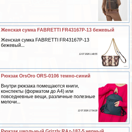
Женская сумка FABRETTI FR43167P-13 бежевый
Женская сумка FABRETTI FR43167P-13
бежевый...
13 07 2026 1:48:55
Рюкзак OrsOro ORS-0106 темно-синий
Внутри рюкзака помещаются книги,
конспекты (форматом до А4) или
повседневные вещи, различные полезные
мелочи...
12 07 2026 17:54:28
Рюкзак школьный Grizzly RAz-187-5 черный