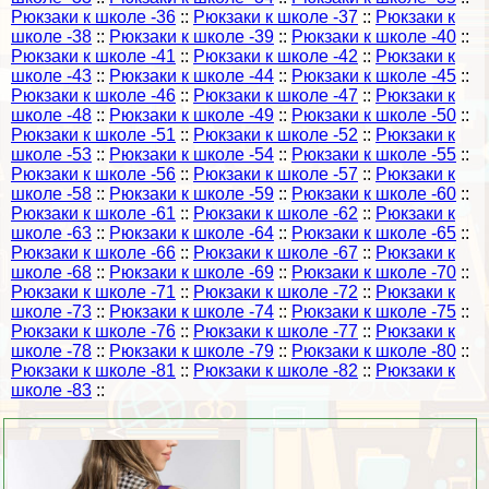
Рюкзаки к школе -36
::
Рюкзаки к школе -37
::
Рюкзаки к
школе -38
::
Рюкзаки к школе -39
::
Рюкзаки к школе -40
::
Рюкзаки к школе -41
::
Рюкзаки к школе -42
::
Рюкзаки к
школе -43
::
Рюкзаки к школе -44
::
Рюкзаки к школе -45
::
Рюкзаки к школе -46
::
Рюкзаки к школе -47
::
Рюкзаки к
школе -48
::
Рюкзаки к школе -49
::
Рюкзаки к школе -50
::
Рюкзаки к школе -51
::
Рюкзаки к школе -52
::
Рюкзаки к
школе -53
::
Рюкзаки к школе -54
::
Рюкзаки к школе -55
::
Рюкзаки к школе -56
::
Рюкзаки к школе -57
::
Рюкзаки к
школе -58
::
Рюкзаки к школе -59
::
Рюкзаки к школе -60
::
Рюкзаки к школе -61
::
Рюкзаки к школе -62
::
Рюкзаки к
школе -63
::
Рюкзаки к школе -64
::
Рюкзаки к школе -65
::
Рюкзаки к школе -66
::
Рюкзаки к школе -67
::
Рюкзаки к
школе -68
::
Рюкзаки к школе -69
::
Рюкзаки к школе -70
::
Рюкзаки к школе -71
::
Рюкзаки к школе -72
::
Рюкзаки к
школе -73
::
Рюкзаки к школе -74
::
Рюкзаки к школе -75
::
Рюкзаки к школе -76
::
Рюкзаки к школе -77
::
Рюкзаки к
школе -78
::
Рюкзаки к школе -79
::
Рюкзаки к школе -80
::
Рюкзаки к школе -81
::
Рюкзаки к школе -82
::
Рюкзаки к
школе -83
::