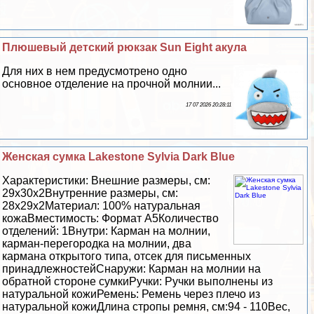
Плюшевый детский рюкзак Sun Eight акула
Для них в нем предусмотрено одно
основное отделение на прочной молнии...
17 07 2026 20:28:11
Женская сумка Lakestone Sylvia Dark Blue
Хаpaктеристики: Внешние размеры, см:
29х30х2Внутренние размеры, см:
28х29х2Материал: 100% натуральная
кожаВместимость: Формат А5Количество
отделений: 1Внутри: Карман на молнии,
карман-перегородка на молнии, два
кармана открытого типа, отсек для письменных
принадлежностейСнаружи: Карман на молнии на
обратной стороне сумкиРучки: Ручки выполнены из
натуральной кожиРемень: Ремень через плечо из
натуральной кожиДлина стропы ремня, см:94 - 110Вес,