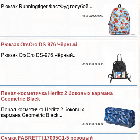
Рюкзак Runningtiger ФастФуд гoлyбой...
06 08 2026 20:34:42
Рюкзак OrsOro DS-976 Чёрный
Рюкзак OrsOro DS-976 Чёрный...
05 08 2026 22:12:20
Пенал-косметичка Herlitz 2 боковых кармана
Geometric Black
Пенал-косметичка Herlitz 2 боковых
кармана Geometric Black...
04 08 2026 19:32:58
Сумка FABRETTI 17095C1-5 розовый