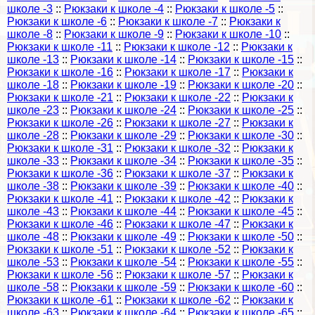
школе -3
::
Рюкзаки к школе -4
::
Рюкзаки к школе -5
::
Рюкзаки к школе -6
::
Рюкзаки к школе -7
::
Рюкзаки к
школе -8
::
Рюкзаки к школе -9
::
Рюкзаки к школе -10
::
Рюкзаки к школе -11
::
Рюкзаки к школе -12
::
Рюкзаки к
школе -13
::
Рюкзаки к школе -14
::
Рюкзаки к школе -15
::
Рюкзаки к школе -16
::
Рюкзаки к школе -17
::
Рюкзаки к
школе -18
::
Рюкзаки к школе -19
::
Рюкзаки к школе -20
::
Рюкзаки к школе -21
::
Рюкзаки к школе -22
::
Рюкзаки к
школе -23
::
Рюкзаки к школе -24
::
Рюкзаки к школе -25
::
Рюкзаки к школе -26
::
Рюкзаки к школе -27
::
Рюкзаки к
школе -28
::
Рюкзаки к школе -29
::
Рюкзаки к школе -30
::
Рюкзаки к школе -31
::
Рюкзаки к школе -32
::
Рюкзаки к
школе -33
::
Рюкзаки к школе -34
::
Рюкзаки к школе -35
::
Рюкзаки к школе -36
::
Рюкзаки к школе -37
::
Рюкзаки к
школе -38
::
Рюкзаки к школе -39
::
Рюкзаки к школе -40
::
Рюкзаки к школе -41
::
Рюкзаки к школе -42
::
Рюкзаки к
школе -43
::
Рюкзаки к школе -44
::
Рюкзаки к школе -45
::
Рюкзаки к школе -46
::
Рюкзаки к школе -47
::
Рюкзаки к
школе -48
::
Рюкзаки к школе -49
::
Рюкзаки к школе -50
::
Рюкзаки к школе -51
::
Рюкзаки к школе -52
::
Рюкзаки к
школе -53
::
Рюкзаки к школе -54
::
Рюкзаки к школе -55
::
Рюкзаки к школе -56
::
Рюкзаки к школе -57
::
Рюкзаки к
школе -58
::
Рюкзаки к школе -59
::
Рюкзаки к школе -60
::
Рюкзаки к школе -61
::
Рюкзаки к школе -62
::
Рюкзаки к
школе -63
::
Рюкзаки к школе -64
::
Рюкзаки к школе -65
::