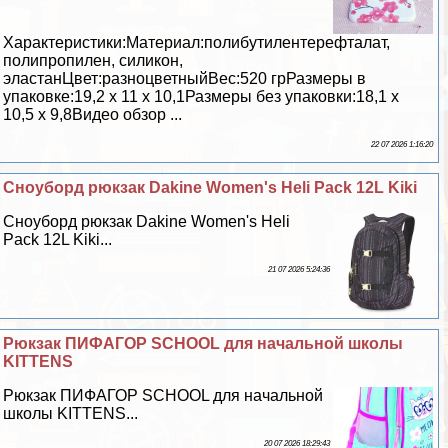
Хаpaктеристики:Материал:полибутилентерефталат,
полипропилен, силикон,
эластанЦвет:разноцветныйВес:520 грРазмеры в
упаковке:19,2 х 11 х 10,1Размеры без упаковки:18,1 х
10,5 х 9,8Видео обзор ...
22 07 2026 1:16:20
Сноуборд рюкзак Dakine Women's Heli Pack 12L Kiki
Сноуборд рюкзак Dakine Women's Heli
Pack 12L Kiki...
21 07 2026 5:24:36
Рюкзак ПИФАГОР SCHOOL для начальной школы
KITTENS
Рюкзак ПИФАГОР SCHOOL для начальной
школы KITTENS...
20 07 2026 18:29:43