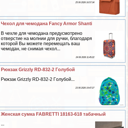
25 06 2026 16:57:34
Чехол для чемодана Fancy Armor Shanti
В чехле для чемодана предусмотрено
отверстие на молнии для ручки, благодаря
которой Вы можете перемещать ваш
чемодан, не снимая чехол...
24 06 2026 11:45:22
Рюкзак Grizzly RD-832-2 Гoлyбой
Рюкзак Grizzly RD-832-2 Гoлyбой...
23 06 2026 19:47:27
Женская сумка FABRETTI 18163-618 табачный
...