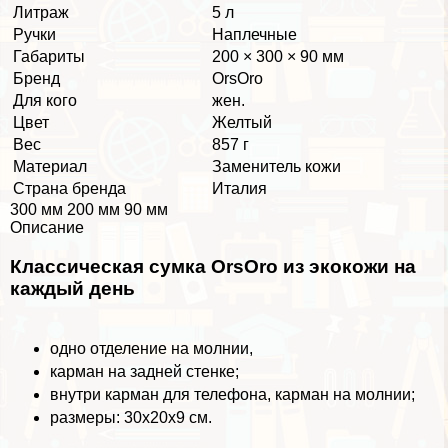
Литраж
5 л
Ручки
Наплечные
Габариты
200 × 300 × 90 мм
Бренд
OrsOro
Для кого
жен.
Цвет
Желтый
Вес
857 г
Материал
Заменитель кожи
Страна бренда
Италия
300 мм 200 мм 90 мм
Описание
Классическая сумка OrsOro из экокожи на
каждый день
одно отделение на молнии,
карман на задней стенке;
внутри карман для телефона, карман на молнии;
размеры: 30х20х9
см.