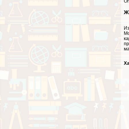
О
Ж
Из
Мо
ка
пр
ма
Ха