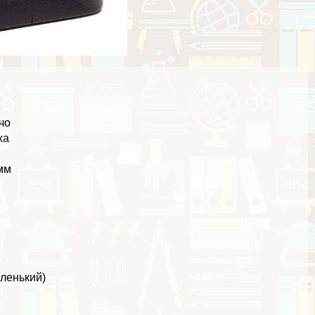
чо
жа
 мм
аленький)