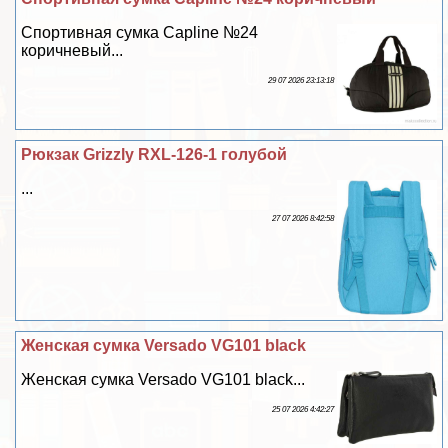
Спортивная сумка Capline №24
коричневый...
29 07 2026 23:13:18
Рюкзак Grizzly RXL-126-1 гoлyбой
...
27 07 2026 8:42:58
Женская сумка Versado VG101 black
Женская сумка Versado VG101 black...
25 07 2026 4:42:27