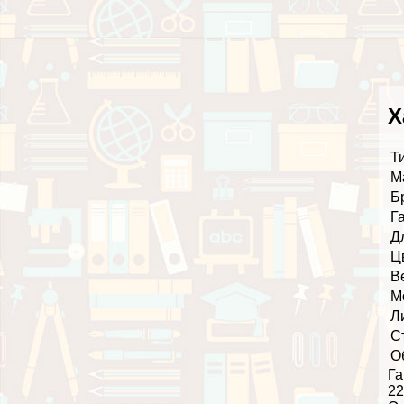
Х
Т
М
Б
Г
Д
Ц
В
М
Л
С
О
Га
22