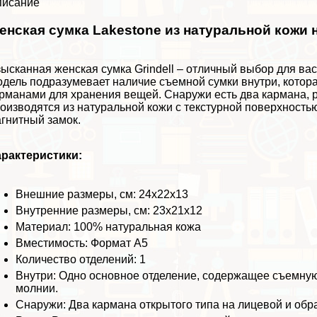
писание
енская сумка Lakestone из натуральной кожи 
ысканная женская сумка Grindell – отличный выбор для ва
дель подразумевает наличие съемной сумки внутри, котор
рманами для хранения вещей. Снаружи есть два кармана, р
оизводятся из натуральной кожи с текстурной поверхность
гнитный замок.
paктеристики:
Внешние размеры, см: 24х22х13
Внутренние размеры, см: 23х21х12
Материал: 100% натуральная кожа
Вместимость: Формат А5
Количество отделений: 1
Внутри: Одно основное отделение, содержащее съемную
молнии.
Снаружи: Два кармана открытого типа на лицевой и обр