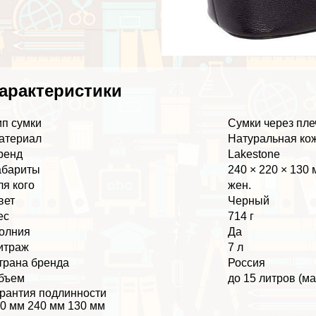
аpaктеристики
ип сумки
Сумки через пле
атериал
Натуральная ко
ренд
Lakestone
абариты
240 × 220 × 130
ля кого
жен.
вет
Черный
ес
714 г
олния
Да
итраж
7 л
трана бренда
Россия
бъем
до 15 литров (м
рантия подлинности
0 мм 240 мм 130 мм