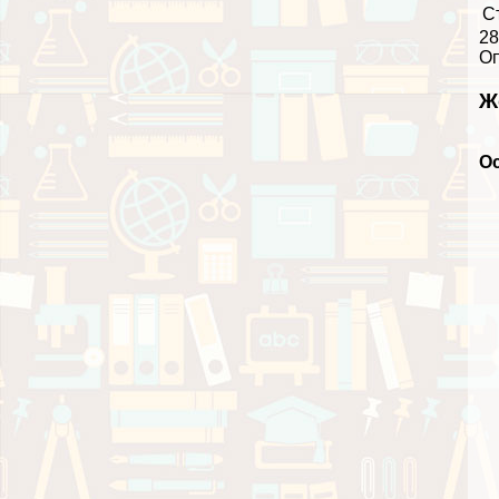
С
28
О
Ж
О