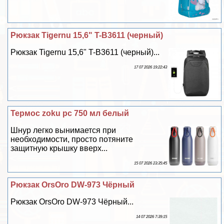
Рюкзак Tigernu 15,6" T-B3611 (черный)
Рюкзак Tigernu 15,6" T-B3611 (черный)...
17 07 2026 19:22:43
Термос zoku pc 750 мл белый
Шнур легко вынимается при
необходимости, просто потяните
защитную крышку вверх...
15 07 2026 23:35:45
Рюкзак OrsOro DW-973 Чёрный
Рюкзак OrsOro DW-973 Чёрный...
14 07 2026 7:39:15