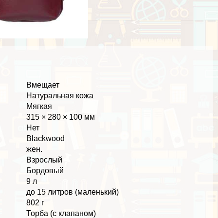
Вмещает
Натуральная кожа
Мягкая
315 × 280 × 100 мм
Нет
Blackwood
жен.
Взрослый
Бордовый
9 л
до 15 литров (маленький)
802 г
Торба (с клапаном)