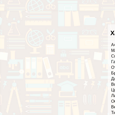
Х
А
М
С
Г
О
Б
Д
В
Ц
Л
О
В
Т