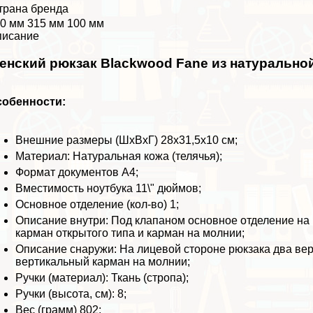
трана бренда
0 мм 315 мм 100 мм
писание
енский рюкзак Blackwood Fane из натурально
собенности:
Внешние размеры (ШхВхГ) 28х31,5х10 см;
Материал: Натуральная кожа (телячья);
Формат документов А4;
Вместимость ноутбука 11\" дюймов;
Основное отделение (кол-во) 1;
Описание внутри: Под клапаном основное отделение на 
карман открытого типа и карман на молнии;
Описание снаружи: На лицевой стороне рюкзака два ве
вертикальный карман на молнии;
Ручки (материал): Ткань (стропа);
Ручки (высота, см): 8;
Вес (грамм) 802;