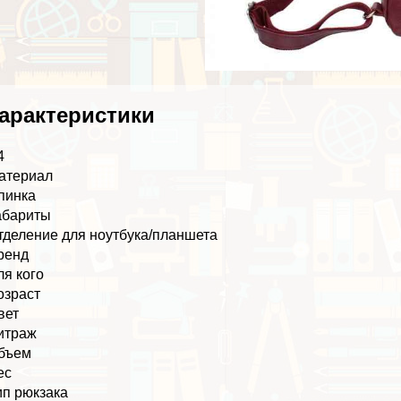
аpaктеристики
4
атериал
пинка
абариты
тделение для ноутбука/планшета
ренд
ля кого
озраст
вет
итраж
бъем
ес
ип рюкзака