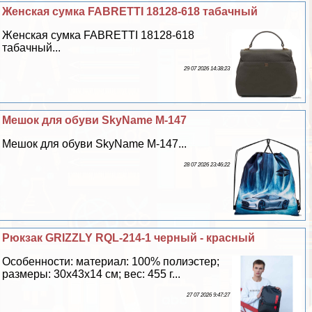
Женская сумка FABRETTI 18128-618 табачный
Женская сумка FABRETTI 18128-618
табачный...
29 07 2026 14:38:23
Мешок для обуви SkyName M-147
Мешок для обуви SkyName M-147...
28 07 2026 23:46:22
Рюкзак GRIZZLY RQL-214-1 черный - красный
Особенности: материал: 100% полиэстер;
размеры: 30х43х14 см; вес: 455 г...
27 07 2026 9:47:27