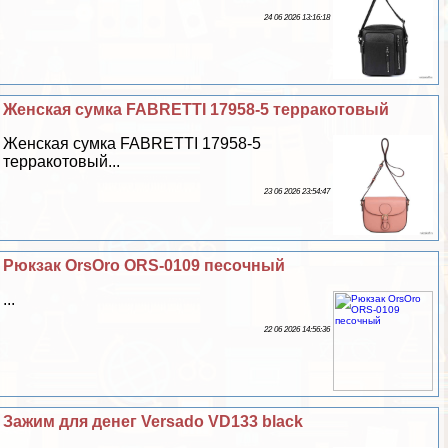
24 06 2026 13:16:18
Женская сумка FABRETTI 17958-5 терpaкотовый
Женская сумка FABRETTI 17958-5
терpaкотовый...
23 06 2026 23:54:47
Рюкзак OrsOro ORS-0109 песочный
...
22 06 2026 14:56:36
Зажим для денег Versado VD133 black