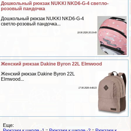
Дошкольный рюкзак NUKKI NKD6-G-4 светло-
розовый пандочка
Дошкольный рюкзак NUKKI NKD6-G-4
светло-розовый пандочка...
18 06 2026 20:19:49
Женский рюкзак Dakine Byron 22L Elmwood
Женский рюкзак Dakine Byron 22L
Elmwood...
17 06 2026 4:48:23
Еще:
Рюкзаки к школе -1
::
Рюкзаки к школе -2
::
Рюкзаки к