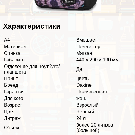
Хаpaктеристики
А4
Вмещает
Материал
Полиэстер
Спинка
Мягкая
Габариты
440 × 290 × 190 мм
Отделение для ноутбука/
Да
планшета
Принт
цветы
Бренд
Dakine
Гарантия
Пожизненная
Для кого
жен.
Возраст
Взрослый
Цвет
Черный
Литраж
24 л
более 20 литров
Объем
(большой)