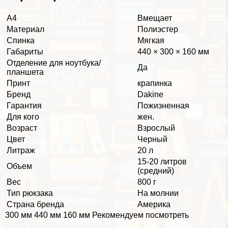
А4
Вмещает
Материал
Полиэстер
Спинка
Мягкая
Габариты
440 × 300 × 160 мм
Отделение для ноутбука/
Да
планшета
Принт
крапинка
Бренд
Dakine
Гарантия
Пожизненная
Для кого
жен.
Возраст
Взрослый
Цвет
Черный
Литраж
20 л
15-20 литров
Объем
(средний)
Вес
800 г
Тип рюкзака
На молнии
Страна бренда
Америка
300 мм 440 мм 160 мм Рекомендуем посмотреть