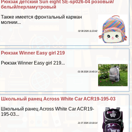
Рюкзак детский Sun eight SE-sp026-04 розовый/
белый/перламутровый
Также имеется фронтальный карман
молнии...
02 08 2026 11:23:42
Рюкзак Winner Easy girl 219
Рюкзак Winner Easy girl 219...
01 08 2026 16:40:14
Школьный ранец Across White Car ACR19-195-03
Школьный ранец Across White Car ACR19-
195-03...
31 07 2026 10:18:14