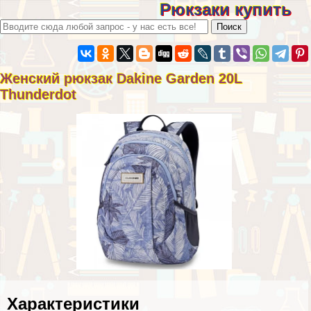
Рюкзаки купить
Женский рюкзак Dakine Garden 20L
Thunderdot
Хаpaктеристики