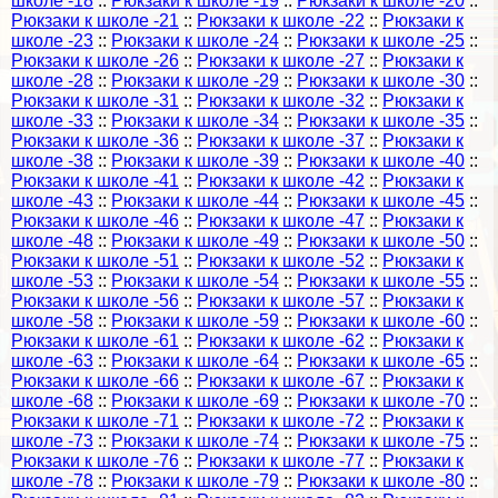
школе -18
::
Рюкзаки к школе -19
::
Рюкзаки к школе -20
::
Рюкзаки к школе -21
::
Рюкзаки к школе -22
::
Рюкзаки к
школе -23
::
Рюкзаки к школе -24
::
Рюкзаки к школе -25
::
Рюкзаки к школе -26
::
Рюкзаки к школе -27
::
Рюкзаки к
школе -28
::
Рюкзаки к школе -29
::
Рюкзаки к школе -30
::
Рюкзаки к школе -31
::
Рюкзаки к школе -32
::
Рюкзаки к
школе -33
::
Рюкзаки к школе -34
::
Рюкзаки к школе -35
::
Рюкзаки к школе -36
::
Рюкзаки к школе -37
::
Рюкзаки к
школе -38
::
Рюкзаки к школе -39
::
Рюкзаки к школе -40
::
Рюкзаки к школе -41
::
Рюкзаки к школе -42
::
Рюкзаки к
школе -43
::
Рюкзаки к школе -44
::
Рюкзаки к школе -45
::
Рюкзаки к школе -46
::
Рюкзаки к школе -47
::
Рюкзаки к
школе -48
::
Рюкзаки к школе -49
::
Рюкзаки к школе -50
::
Рюкзаки к школе -51
::
Рюкзаки к школе -52
::
Рюкзаки к
школе -53
::
Рюкзаки к школе -54
::
Рюкзаки к школе -55
::
Рюкзаки к школе -56
::
Рюкзаки к школе -57
::
Рюкзаки к
школе -58
::
Рюкзаки к школе -59
::
Рюкзаки к школе -60
::
Рюкзаки к школе -61
::
Рюкзаки к школе -62
::
Рюкзаки к
школе -63
::
Рюкзаки к школе -64
::
Рюкзаки к школе -65
::
Рюкзаки к школе -66
::
Рюкзаки к школе -67
::
Рюкзаки к
школе -68
::
Рюкзаки к школе -69
::
Рюкзаки к школе -70
::
Рюкзаки к школе -71
::
Рюкзаки к школе -72
::
Рюкзаки к
школе -73
::
Рюкзаки к школе -74
::
Рюкзаки к школе -75
::
Рюкзаки к школе -76
::
Рюкзаки к школе -77
::
Рюкзаки к
школе -78
::
Рюкзаки к школе -79
::
Рюкзаки к школе -80
::