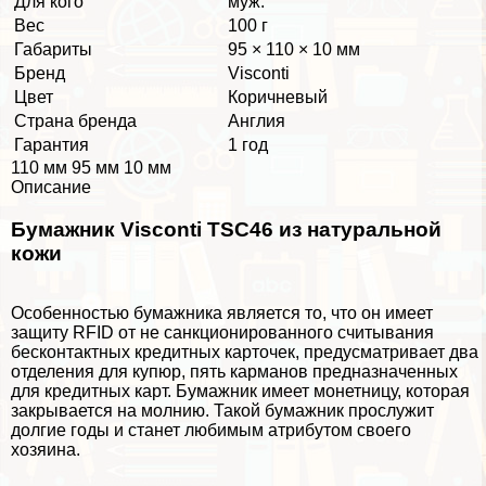
Для кого
муж.
Вес
100 г
Габариты
95 × 110 × 10 мм
Бренд
Visconti
Цвет
Коричневый
Страна бренда
Англия
Гарантия
1 год
110 мм 95 мм 10 мм
Описание
Бумажник Visconti TSC46 из натуральной
кожи
Особенностью бумажника является то, что он имеет
защиту RFID от не санкционированного считывания
беcконтактных кредитных карточек, предусматривает два
отделения для купюр, пять карманов предназначенных
для кредитных карт. Бумажник имеет монетницу, которая
закрывается на молнию. Такой бумажник прослужит
долгие годы и станет любимым атрибутом своего
хозяина.