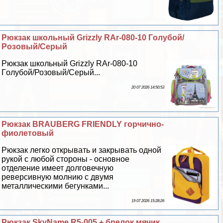
Рюкзак школьный Grizzly RAr-080-10 Гoлyбой/
Розовый/Серый
Рюкзак школьный Grizzly RAr-080-10
Гoлyбой/Розовый/Серый...
20 07 2026 14:50:53
Рюкзак BRAUBERG FRIENDLY горчично-
фиолетовый
Рюкзак легко открывать и закрывать одной
рукой с любой стороны - основное
отделение имеет долговечную
реверсивную молнию с двумя
металлическими бегунками...
19 07 2026 15:28:26
Рюкзак SkyName R5-005 + брелок мячик