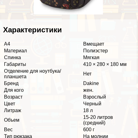
Хаpaктеристики
А4
Вмещает
Материал
Полиэстер
Спинка
Мягкая
Габариты
410 × 280 × 180 мм
Отделение для ноутбука/
Нет
планшета
Бренд
Dakine
Для кого
жен.
Возраст
Взрослый
Цвет
Черный
Литраж
18 л
15-20 литров
Объем
(средний)
Вес
600 г
Тип рюкзака
На молнии