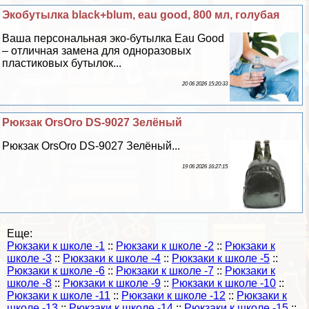
Экобутылка black+blum, eau good, 800 мл, гoлyбая
Ваша персональная эко-бутылка Eau Good
– отличная замена для одноразовых
пластиковых бутылок...
20 06 2026 15:20:33
Рюкзак OrsOro DS-9027 Зелёный
Рюкзак OrsOro DS-9027 Зелёный...
19 06 2026 16:27:15
Еще:
Рюкзаки к школе -1
::
Рюкзаки к школе -2
::
Рюкзаки к
школе -3
::
Рюкзаки к школе -4
::
Рюкзаки к школе -5
::
Рюкзаки к школе -6
::
Рюкзаки к школе -7
::
Рюкзаки к
школе -8
::
Рюкзаки к школе -9
::
Рюкзаки к школе -10
::
Рюкзаки к школе -11
::
Рюкзаки к школе -12
::
Рюкзаки к
школе -13
::
Рюкзаки к школе -14
::
Рюкзаки к школе -15
::