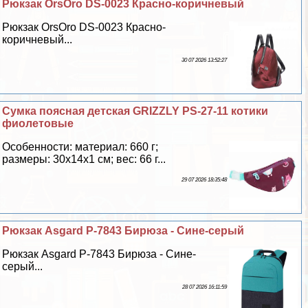
Рюкзак OrsOro DS-0023 Красно-коричневый
Рюкзак OrsOro DS-0023 Красно-
коричневый...
30 07 2026 13:52:27
Сумка поясная детская GRIZZLY PS-27-11 котики
фиолетовые
Особенности: материал: 660 г;
размеры: 30х14х1 см; вес: 66 г...
29 07 2026 18:35:48
Рюкзак Asgard Р-7843 Бирюза - Сине-серый
Рюкзак Asgard Р-7843 Бирюза - Сине-
серый...
28 07 2026 16:11:59