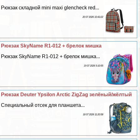
Рюкзак складной mini maxi glencheck red...
20 07 2026 10:43:22
Рюкзак SkyName R1-012 + брелок мишка
Рюкзак SkyName R1-012 + брелок мишка...
19 07 2026 5:10:55
Рюкзак Deuter Ypsilon Arctic ZigZag зелёный/жёлтый
Специальный отсек для планшета...
18 07 2026 11:20:58