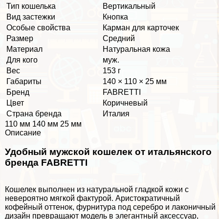
Тип кошелька
Вертикальный
Вид застежки
Кнопка
Особые свойства
Карман для карточек
Размер
Средний
Материал
Натуральная кожа
Для кого
муж.
Вес
153 г
Габариты
140 × 110 × 25 мм
Бренд
FABRETTI
Цвет
Коричневый
Страна бренда
Италия
110 мм 140 мм 25 мм
Описание
Удобный мужской кошелек от итальянского
бренда FABRETTI
Кошелек выполнен из натуральной гладкой кожи с
невероятно мягкой фактурой. Аристократичный
кофейный оттенок, фурнитура под серебро и лаконичный
дизайн превращают модель в элегантный аксессуар,