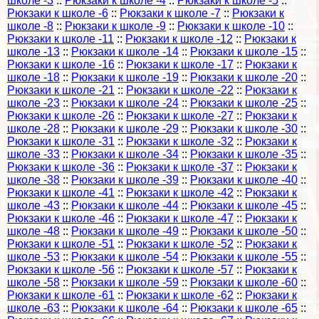
школе -3
::
Рюкзаки к школе -4
::
Рюкзаки к школе -5
::
Рюкзаки к школе -6
::
Рюкзаки к школе -7
::
Рюкзаки к
школе -8
::
Рюкзаки к школе -9
::
Рюкзаки к школе -10
::
Рюкзаки к школе -11
::
Рюкзаки к школе -12
::
Рюкзаки к
школе -13
::
Рюкзаки к школе -14
::
Рюкзаки к школе -15
::
Рюкзаки к школе -16
::
Рюкзаки к школе -17
::
Рюкзаки к
школе -18
::
Рюкзаки к школе -19
::
Рюкзаки к школе -20
::
Рюкзаки к школе -21
::
Рюкзаки к школе -22
::
Рюкзаки к
школе -23
::
Рюкзаки к школе -24
::
Рюкзаки к школе -25
::
Рюкзаки к школе -26
::
Рюкзаки к школе -27
::
Рюкзаки к
школе -28
::
Рюкзаки к школе -29
::
Рюкзаки к школе -30
::
Рюкзаки к школе -31
::
Рюкзаки к школе -32
::
Рюкзаки к
школе -33
::
Рюкзаки к школе -34
::
Рюкзаки к школе -35
::
Рюкзаки к школе -36
::
Рюкзаки к школе -37
::
Рюкзаки к
школе -38
::
Рюкзаки к школе -39
::
Рюкзаки к школе -40
::
Рюкзаки к школе -41
::
Рюкзаки к школе -42
::
Рюкзаки к
школе -43
::
Рюкзаки к школе -44
::
Рюкзаки к школе -45
::
Рюкзаки к школе -46
::
Рюкзаки к школе -47
::
Рюкзаки к
школе -48
::
Рюкзаки к школе -49
::
Рюкзаки к школе -50
::
Рюкзаки к школе -51
::
Рюкзаки к школе -52
::
Рюкзаки к
школе -53
::
Рюкзаки к школе -54
::
Рюкзаки к школе -55
::
Рюкзаки к школе -56
::
Рюкзаки к школе -57
::
Рюкзаки к
школе -58
::
Рюкзаки к школе -59
::
Рюкзаки к школе -60
::
Рюкзаки к школе -61
::
Рюкзаки к школе -62
::
Рюкзаки к
школе -63
::
Рюкзаки к школе -64
::
Рюкзаки к школе -65
::