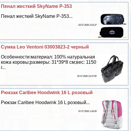
Пенал жесткий SkyName P-353
Пенал жесткий SkyName P-353...
03 07 2026 3:23:37
Сумка Leo Ventoni 03003823-2 черный
Особенности:материал: 100% натуральная
кожа коровы;размеры: 31*39*8 см;вес: 1150
г...
02 07 2026 15:37:50
Рюкзак Caribee Hoodwink 16 L розовый
Рюкзак Caribee Hoodwink 16 L розовый...
01 07 2026 1:34:39