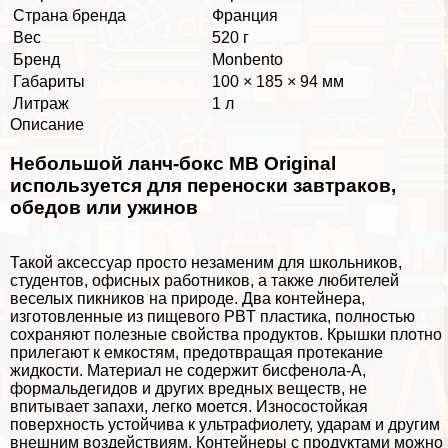
Страна бренда
Франция
Вес
520 г
Бренд
Monbento
Габариты
100 × 185 × 94 мм
Литраж
1 л
Описание
Небольшой ланч-бокс MB Original
используется для переноски завтpaков,
обедов или ужинов
Такой аксессуар просто незаменим для школьников,
студентов, офисных работников, а также любителей
веселых пикников на природе. Два контейнера,
изготовленные из пищевого PBT пластика, полностью
сохраняют полезные свойства продуктов. Крышки плотно
прилегают к емкостям, предотвращая протекание
жидкости. Материал не содержит бисфенола-А,
формальдегидов и других вредных веществ, не
впитывает запахи, легко моется. Износостойкая
поверхность устойчива к ультрафиолету, ударам и другим
внешним воздействиям. Контейнеры с продуктами можно