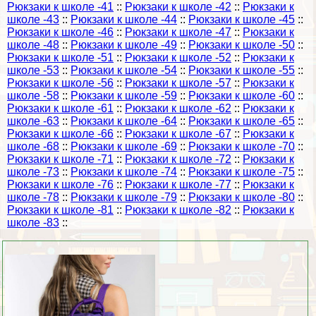
Рюкзаки к школе -41
::
Рюкзаки к школе -42
::
Рюкзаки к
школе -43
::
Рюкзаки к школе -44
::
Рюкзаки к школе -45
::
Рюкзаки к школе -46
::
Рюкзаки к школе -47
::
Рюкзаки к
школе -48
::
Рюкзаки к школе -49
::
Рюкзаки к школе -50
::
Рюкзаки к школе -51
::
Рюкзаки к школе -52
::
Рюкзаки к
школе -53
::
Рюкзаки к школе -54
::
Рюкзаки к школе -55
::
Рюкзаки к школе -56
::
Рюкзаки к школе -57
::
Рюкзаки к
школе -58
::
Рюкзаки к школе -59
::
Рюкзаки к школе -60
::
Рюкзаки к школе -61
::
Рюкзаки к школе -62
::
Рюкзаки к
школе -63
::
Рюкзаки к школе -64
::
Рюкзаки к школе -65
::
Рюкзаки к школе -66
::
Рюкзаки к школе -67
::
Рюкзаки к
школе -68
::
Рюкзаки к школе -69
::
Рюкзаки к школе -70
::
Рюкзаки к школе -71
::
Рюкзаки к школе -72
::
Рюкзаки к
школе -73
::
Рюкзаки к школе -74
::
Рюкзаки к школе -75
::
Рюкзаки к школе -76
::
Рюкзаки к школе -77
::
Рюкзаки к
школе -78
::
Рюкзаки к школе -79
::
Рюкзаки к школе -80
::
Рюкзаки к школе -81
::
Рюкзаки к школе -82
::
Рюкзаки к
школе -83
::