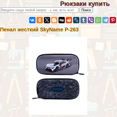
Рюкзаки купить
Пенал жесткий SkyName P-263