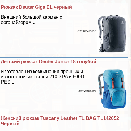
Рюкзак Deuter Giga EL черный
Внешний большой карман с
органайзером...
31 07 2026 22:22:31
Детский рюкзак Deuter Junior 18 гoлyбой
Изготовлен из комбинации прочных и
износостойких тканей 210D PA и 600D
PES...
30 07 2026 5:35:45
Женский рюкзак Tuscany Leather TL BAG TL142052
Черный