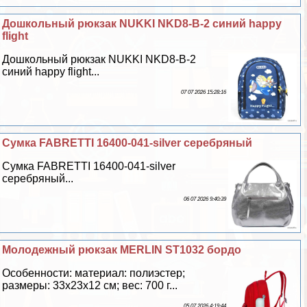
Дошкольный рюкзак NUKKI NKD8-B-2 синий happy
flight
Дошкольный рюкзак NUKKI NKD8-B-2
синий happy flight...
07 07 2026 15:28:16
Сумка FABRETTI 16400-041-silver серебряный
Сумка FABRETTI 16400-041-silver
серебряный...
06 07 2026 9:40:39
Молодежный рюкзак MERLIN ST1032 бордо
Особенности: материал: полиэстер;
размеры: 33x23x12 см; вес: 700 г...
05 07 2026 4:19:44