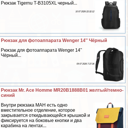
Рюкзак Tigernu T-B3105XL черный...
10 07 2026 22:32:12
Рюкзак для фотоаппарата Wenger 14'' Чёрный
Рюкзак для фотоаппарата Wenger 14''
Чёрный...
09 07 2026 7:37:36
Рюкзак Mr. Ace Homme MR20B1888B01 желтый/темно-
синий
Внутри рюкзака MAH есть одно
вместительное отделение, которое
закрывается откидывающейся крышкой и
фиксируется на боковые кнопки и два
карабина на лентах...