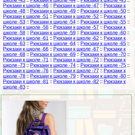
школе -43
::
Рюкзаки к школе -44
::
Рюкзаки к школе -45
::
Рюкзаки к школе -46
::
Рюкзаки к школе -47
::
Рюкзаки к
школе -48
::
Рюкзаки к школе -49
::
Рюкзаки к школе -50
::
Рюкзаки к школе -51
::
Рюкзаки к школе -52
::
Рюкзаки к
школе -53
::
Рюкзаки к школе -54
::
Рюкзаки к школе -55
::
Рюкзаки к школе -56
::
Рюкзаки к школе -57
::
Рюкзаки к
школе -58
::
Рюкзаки к школе -59
::
Рюкзаки к школе -60
::
Рюкзаки к школе -61
::
Рюкзаки к школе -62
::
Рюкзаки к
школе -63
::
Рюкзаки к школе -64
::
Рюкзаки к школе -65
::
Рюкзаки к школе -66
::
Рюкзаки к школе -67
::
Рюкзаки к
школе -68
::
Рюкзаки к школе -69
::
Рюкзаки к школе -70
::
Рюкзаки к школе -71
::
Рюкзаки к школе -72
::
Рюкзаки к
школе -73
::
Рюкзаки к школе -74
::
Рюкзаки к школе -75
::
Рюкзаки к школе -76
::
Рюкзаки к школе -77
::
Рюкзаки к
школе -78
::
Рюкзаки к школе -79
::
Рюкзаки к школе -80
::
Рюкзаки к школе -81
::
Рюкзаки к школе -82
::
Рюкзаки к
школе -83
::