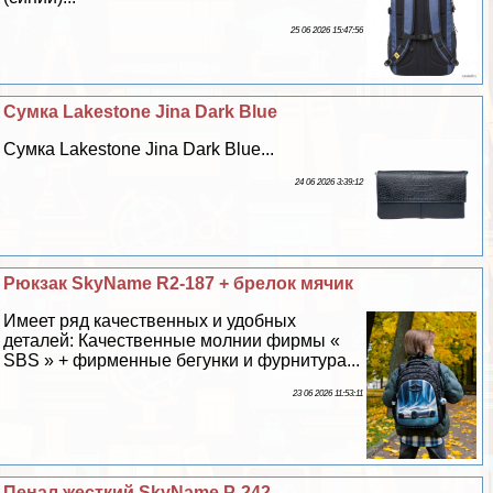
25 06 2026 15:47:56
Сумка Lakestone Jina Dark Blue
Сумка Lakestone Jina Dark Blue...
24 06 2026 3:39:12
Рюкзак SkyName R2-187 + брелок мячик
Имеет ряд качественных и удобных
деталей: Качественные молнии фирмы «
SBS » + фирменные бегунки и фурнитура...
23 06 2026 11:53:11
Пенал жесткий SkyName P-242