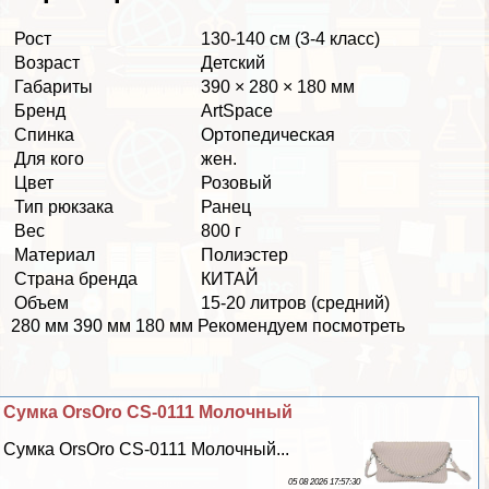
Рост
130-140 см (3-4 класс)
Возраст
Детский
Габариты
390 × 280 × 180 мм
Бренд
ArtSpace
Спинка
Ортопедическая
Для кого
жен.
Цвет
Розовый
Тип рюкзака
Ранец
Вес
800 г
Материал
Полиэстер
Страна бренда
КИТАЙ
Объем
15-20 литров (средний)
280 мм 390 мм 180 мм Рекомендуем посмотреть
Сумка OrsOro CS-0111 Молочный
Сумка OrsOro CS-0111 Молочный...
05 08 2026 17:57:30