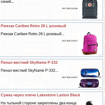
синий...
30 07 2026 19:10:48
Рюкзак Caribee Retro 26 L розовый
Рюкзак Caribee Retro 26 L розовый...
29 07 2026 12:25:57
Пенал жесткий SkyName P-332
Пенал жесткий SkyName P-332...
28 07 2026 19:24:57
Сумка через плечо Lakestone Laxton Black
На тыльной стороне закреплены два конца