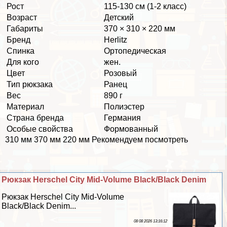
Рост
115-130 см (1-2 класс)
Возраст
Детский
Габариты
370 × 310 × 220 мм
Бренд
Herlitz
Спинка
Ортопедическая
Для кого
жен.
Цвет
Розовый
Тип рюкзака
Ранец
Вес
890 г
Материал
Полиэстер
Страна бренда
Германия
Особые свойства
Формованный
310 мм 370 мм 220 мм Рекомендуем посмотреть
Рюкзак Herschel City Mid-Volume Black/Black Denim
Рюкзак Herschel City Mid-Volume
Black/Black Denim...
08 08 2026 13:16:12