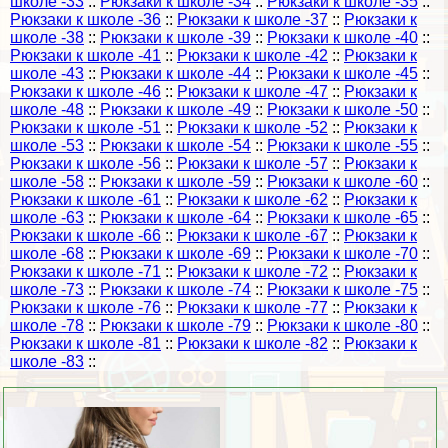
школе -33
::
Рюкзаки к школе -34
::
Рюкзаки к школе -35
::
Рюкзаки к школе -36
::
Рюкзаки к школе -37
::
Рюкзаки к
школе -38
::
Рюкзаки к школе -39
::
Рюкзаки к школе -40
::
Рюкзаки к школе -41
::
Рюкзаки к школе -42
::
Рюкзаки к
школе -43
::
Рюкзаки к школе -44
::
Рюкзаки к школе -45
::
Рюкзаки к школе -46
::
Рюкзаки к школе -47
::
Рюкзаки к
школе -48
::
Рюкзаки к школе -49
::
Рюкзаки к школе -50
::
Рюкзаки к школе -51
::
Рюкзаки к школе -52
::
Рюкзаки к
школе -53
::
Рюкзаки к школе -54
::
Рюкзаки к школе -55
::
Рюкзаки к школе -56
::
Рюкзаки к школе -57
::
Рюкзаки к
школе -58
::
Рюкзаки к школе -59
::
Рюкзаки к школе -60
::
Рюкзаки к школе -61
::
Рюкзаки к школе -62
::
Рюкзаки к
школе -63
::
Рюкзаки к школе -64
::
Рюкзаки к школе -65
::
Рюкзаки к школе -66
::
Рюкзаки к школе -67
::
Рюкзаки к
школе -68
::
Рюкзаки к школе -69
::
Рюкзаки к школе -70
::
Рюкзаки к школе -71
::
Рюкзаки к школе -72
::
Рюкзаки к
школе -73
::
Рюкзаки к школе -74
::
Рюкзаки к школе -75
::
Рюкзаки к школе -76
::
Рюкзаки к школе -77
::
Рюкзаки к
школе -78
::
Рюкзаки к школе -79
::
Рюкзаки к школе -80
::
Рюкзаки к школе -81
::
Рюкзаки к школе -82
::
Рюкзаки к
школе -83
::