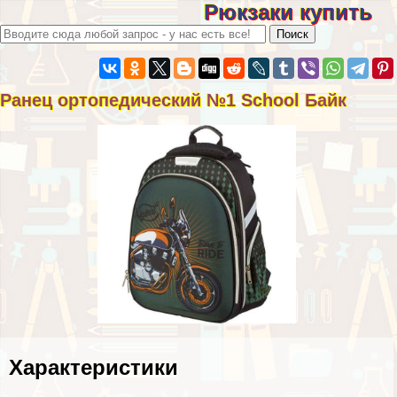
Рюкзаки купить
Ранец ортопедический №1 School Байк
Хаpaктеристики