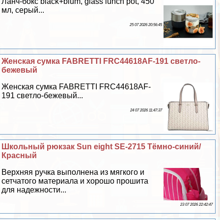
Ланч-бокс black+blum, glass lunch pot, 450
мл, серый...
25 07 2026 20:56:45
Женская сумка FABRETTI FRC44618AF-191 светло-
бежевый
Женская сумка FABRETTI FRC44618AF-
191 светло-бежевый...
24 07 2026 11:47:37
Школьный рюкзак Sun eight SE-2715 Тёмно-синий/
Красный
Верхняя ручка выполнена из мягкого и
сетчатого материала и хорошо прошита
для надежности...
23 07 2026 22:42:47