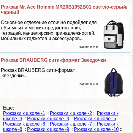
Рюкзак Mr. Ace Homme MR20B1952B01 светло-серый/
черный
Основное отделение отлично подойдет для
объемных и мелких предметов: книг,
тетрадей, канцелярских принадлежностей,
мобильных гаджетов и аксессуаров...
18 06 2026 12:55:37
Рюкзак BRAUBERG сити-формат Звездочки
Рюкзак BRAUBERG сити-формат
Звездочки...
17 06 2026 22:44:57
Еще:
Рюкзаки к школе -1
::
Рюкзаки к школе -2
::
Рюкзаки к
школе -3
::
Рюкзаки к школе -4
::
Рюкзаки к школе -5
::
Рюкзаки к школе -6
::
Рюкзаки к школе -7
::
Рюкзаки к
школе -8
::
Рюкзаки к школе -9
::
Рюкзаки к школе -10
::