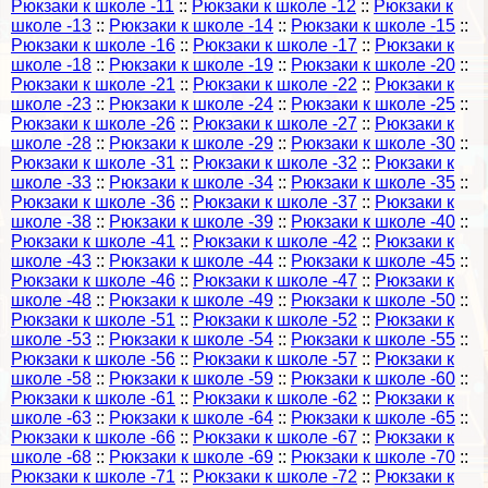
Рюкзаки к школе -11
::
Рюкзаки к школе -12
::
Рюкзаки к
школе -13
::
Рюкзаки к школе -14
::
Рюкзаки к школе -15
::
Рюкзаки к школе -16
::
Рюкзаки к школе -17
::
Рюкзаки к
школе -18
::
Рюкзаки к школе -19
::
Рюкзаки к школе -20
::
Рюкзаки к школе -21
::
Рюкзаки к школе -22
::
Рюкзаки к
школе -23
::
Рюкзаки к школе -24
::
Рюкзаки к школе -25
::
Рюкзаки к школе -26
::
Рюкзаки к школе -27
::
Рюкзаки к
школе -28
::
Рюкзаки к школе -29
::
Рюкзаки к школе -30
::
Рюкзаки к школе -31
::
Рюкзаки к школе -32
::
Рюкзаки к
школе -33
::
Рюкзаки к школе -34
::
Рюкзаки к школе -35
::
Рюкзаки к школе -36
::
Рюкзаки к школе -37
::
Рюкзаки к
школе -38
::
Рюкзаки к школе -39
::
Рюкзаки к школе -40
::
Рюкзаки к школе -41
::
Рюкзаки к школе -42
::
Рюкзаки к
школе -43
::
Рюкзаки к школе -44
::
Рюкзаки к школе -45
::
Рюкзаки к школе -46
::
Рюкзаки к школе -47
::
Рюкзаки к
школе -48
::
Рюкзаки к школе -49
::
Рюкзаки к школе -50
::
Рюкзаки к школе -51
::
Рюкзаки к школе -52
::
Рюкзаки к
школе -53
::
Рюкзаки к школе -54
::
Рюкзаки к школе -55
::
Рюкзаки к школе -56
::
Рюкзаки к школе -57
::
Рюкзаки к
школе -58
::
Рюкзаки к школе -59
::
Рюкзаки к школе -60
::
Рюкзаки к школе -61
::
Рюкзаки к школе -62
::
Рюкзаки к
школе -63
::
Рюкзаки к школе -64
::
Рюкзаки к школе -65
::
Рюкзаки к школе -66
::
Рюкзаки к школе -67
::
Рюкзаки к
школе -68
::
Рюкзаки к школе -69
::
Рюкзаки к школе -70
::
Рюкзаки к школе -71
::
Рюкзаки к школе -72
::
Рюкзаки к