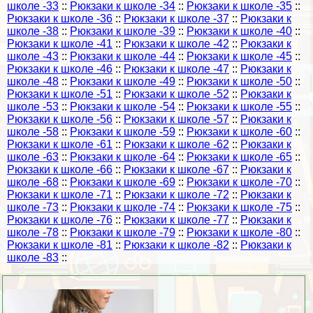
школе -33
::
Рюкзаки к школе -34
::
Рюкзаки к школе -35
::
Рюкзаки к школе -36
::
Рюкзаки к школе -37
::
Рюкзаки к
школе -38
::
Рюкзаки к школе -39
::
Рюкзаки к школе -40
::
Рюкзаки к школе -41
::
Рюкзаки к школе -42
::
Рюкзаки к
школе -43
::
Рюкзаки к школе -44
::
Рюкзаки к школе -45
::
Рюкзаки к школе -46
::
Рюкзаки к школе -47
::
Рюкзаки к
школе -48
::
Рюкзаки к школе -49
::
Рюкзаки к школе -50
::
Рюкзаки к школе -51
::
Рюкзаки к школе -52
::
Рюкзаки к
школе -53
::
Рюкзаки к школе -54
::
Рюкзаки к школе -55
::
Рюкзаки к школе -56
::
Рюкзаки к школе -57
::
Рюкзаки к
школе -58
::
Рюкзаки к школе -59
::
Рюкзаки к школе -60
::
Рюкзаки к школе -61
::
Рюкзаки к школе -62
::
Рюкзаки к
школе -63
::
Рюкзаки к школе -64
::
Рюкзаки к школе -65
::
Рюкзаки к школе -66
::
Рюкзаки к школе -67
::
Рюкзаки к
школе -68
::
Рюкзаки к школе -69
::
Рюкзаки к школе -70
::
Рюкзаки к школе -71
::
Рюкзаки к школе -72
::
Рюкзаки к
школе -73
::
Рюкзаки к школе -74
::
Рюкзаки к школе -75
::
Рюкзаки к школе -76
::
Рюкзаки к школе -77
::
Рюкзаки к
школе -78
::
Рюкзаки к школе -79
::
Рюкзаки к школе -80
::
Рюкзаки к школе -81
::
Рюкзаки к школе -82
::
Рюкзаки к
школе -83
::