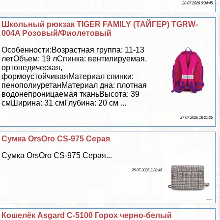
28 07 2026 0:34:45
Школьный рюкзак TIGER FAMILY (ТАЙГЕР) TGRW-
004A Розовый/Фиолетовый
Особенности:Возрастная группа: 11-13
летОбъем: 19 лСпинка: вентилируемая,
ортопедическая,
формоустойчиваяМатериал спинки:
пенополиуретанМатериал дна: плотная
водонепроницаемая тканьВысота: 39
смШирина: 31 смГлубина: 20 см ...
27 07 2026 18:21:26
Сумка OrsOro CS-975 Серая
Сумка OrsOro CS-975 Серая...
26 07 2026 2:28:46
Кошелёк Asgard С-5100 Горох черно-белый