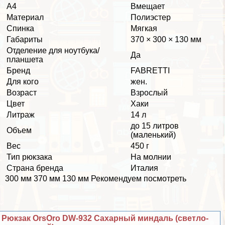
А4
Вмещает
Материал
Полиэстер
Спинка
Мягкая
Габариты
370 × 300 × 130 мм
Отделение для ноутбука/
Да
планшета
Бренд
FABRETTI
Для кого
жен.
Возраст
Взрослый
Цвет
Хаки
Литраж
14 л
до 15 литров
Объем
(маленький)
Вес
450 г
Тип рюкзака
На молнии
Страна бренда
Италия
300 мм 370 мм 130 мм Рекомендуем посмотреть
Рюкзак OrsOro DW-932 Сахарный миндаль (светло-