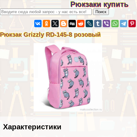
Рюкзаки купить
Рюкзак Grizzly RD-145-8 розовый
Хаpaктеристики