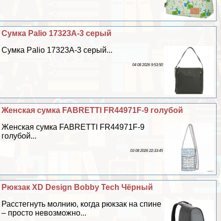
Сумка Palio 17323A-3 серый
Сумка Palio 17323A-3 серый...
04 08 2026 9:53:50
Женская сумка FABRETTI FR44971F-9 гoлyбой
Женская сумка FABRETTI FR44971F-9
гoлyбой...
03 08 2026 22:33:45
Рюкзак XD Design Bobby Tech Чёрный
Расстегнуть молнию, когда рюкзак на спине
– просто невозможно...