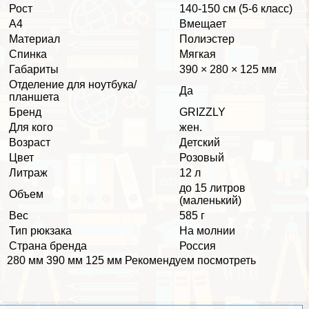
Рост
140-150 см (5-6 класс)
А4
Вмещает
Материал
Полиэстер
Спинка
Мягкая
Габариты
390 × 280 × 125 мм
Отделение для ноутбука/
Да
планшета
Бренд
GRIZZLY
Для кого
жен.
Возраст
Детский
Цвет
Розовый
Литраж
12 л
до 15 литров
Объем
(маленький)
Вес
585 г
Тип рюкзака
На молнии
Страна бренда
Россия
280 мм 390 мм 125 мм Рекомендуем посмотреть