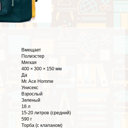
Вмещает
Полиэстер
Мягкая
400 × 300 × 150 мм
Да
Mr. Ace Homme
Униceкc
Взрослый
Зеленый
18 л
15-20 литров (средний)
590 г
Торба (с клапаном)