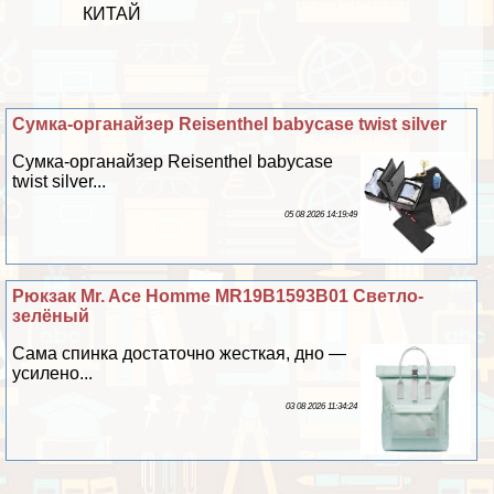
КИТАЙ
Сумка-органайзер Reisenthel babycase twist silver
Сумка-органайзер Reisenthel babycase
twist silver...
05 08 2026 14:19:49
Рюкзак Mr. Ace Homme MR19B1593B01 Светло-
зелёный
Сама спинка достаточно жесткая, дно —
усилено...
03 08 2026 11:34:24