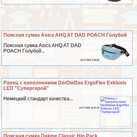
Поясная сумка Asics AHQ AT DAD POACH Гoлyбой
Поясная сумка Asics AHQ AT DAD
POACH Гoлyбой...
16 07 2026 3:45:26
Ранец с наполнением DerDieDas ErgoFlex Exklusiv
LED "Супергерой"
Немецкий стандарт качества...
14 07 2026 15:10:35
Поясная сумка Dakine Classic Hip Pack