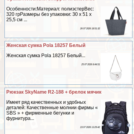
Особенности:Материал: полиэстерВес:
320 грРазмеры без упаковки: 30 х 51 х
25,5 см ...
26 07 2026 18:51:32
Женская сумка Pola 18257 Белый
Женская сумка Pola 18257 Белый...
25 07 2026 8:44:51
Рюкзак SkyName R2-188 + брелок мячик
Имеет ряд качественных и удобных
деталей: Качественные молнии фирмы «
SBS » + фирменные бегунки и
фурнитура...
23 07 2026 13:29:42