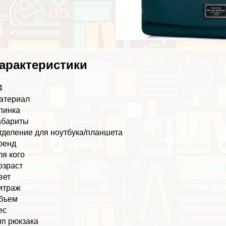
аpaктеристики
4
атериал
пинка
абариты
тделение для ноутбука/планшета
ренд
ля кого
озраст
вет
итраж
бъем
ес
ип рюкзака