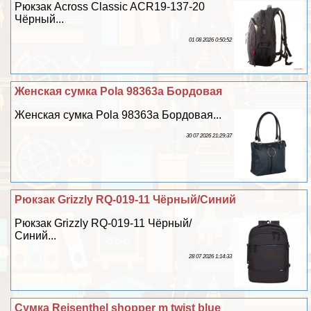
Рюкзак Across Classic ACR19-137-20
Чёрный...
01 08 2026 0:50:52
Женская сумка Pola 98363а Бордовая
Женская сумка Pola 98363а Бордовая...
30 07 2026 21:29:37
Рюкзак Grizzly RQ-019-11 Чёрный/Синий
Рюкзак Grizzly RQ-019-11 Чёрный/
Синий...
28 07 2026 1:14:33
Сумка Reisenthel shopper m twist blue