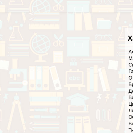
Х
А
М
С
Г
О
Б
Д
В
Ц
Л
О
В
Т