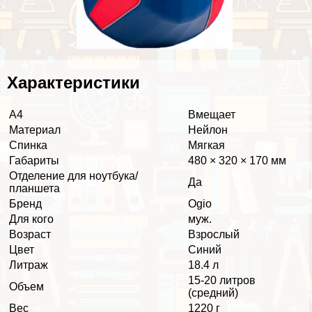
Хаpaктеристики
А4
Вмещает
Материал
Нейлон
Спинка
Мягкая
Габариты
480 × 320 × 170 мм
Отделение для ноутбука/
Да
планшета
Бренд
Ogio
Для кого
муж.
Возраст
Взрослый
Цвет
Синий
Литраж
18.4 л
15-20 литров
Объем
(средний)
Вес
1220 г