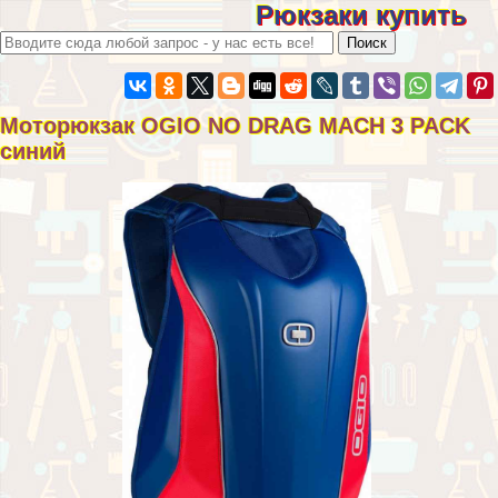
Рюкзаки купить
Моторюкзак OGIO NO DRAG MACH 3 PACK
синий