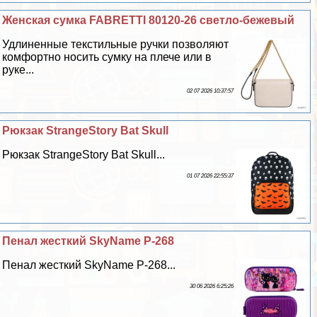
Женская сумка FABRETTI 80120-26 светло-бежевый
Удлиненные текстильные ручки позволяют
комфортно носить сумку на плече или в
руке...
02 07 2026 10:37:57
Рюкзак StrangeStory Bat Skull
Рюкзак StrangeStory Bat Skull...
01 07 2026 22:55:37
Пенал жесткий SkyName P-268
Пенал жесткий SkyName P-268...
30 06 2026 6:25:26