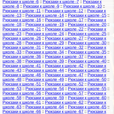
Рюкзаки к школе -6
::
Рюкзаки к школе -7
::
Рюкзаки к
школе -8
::
Рюкзаки к школе -9
::
Рюкзаки к школе -10
::
Рюкзаки к школе -11
::
Рюкзаки к школе -12
::
Рюкзаки к
школе -13
::
Рюкзаки к школе -14
::
Рюкзаки к школе -15
::
Рюкзаки к школе -16
::
Рюкзаки к школе -17
::
Рюкзаки к
школе -18
::
Рюкзаки к школе -19
::
Рюкзаки к школе -20
::
Рюкзаки к школе -21
::
Рюкзаки к школе -22
::
Рюкзаки к
школе -23
::
Рюкзаки к школе -24
::
Рюкзаки к школе -25
::
Рюкзаки к школе -26
::
Рюкзаки к школе -27
::
Рюкзаки к
школе -28
::
Рюкзаки к школе -29
::
Рюкзаки к школе -30
::
Рюкзаки к школе -31
::
Рюкзаки к школе -32
::
Рюкзаки к
школе -33
::
Рюкзаки к школе -34
::
Рюкзаки к школе -35
::
Рюкзаки к школе -36
::
Рюкзаки к школе -37
::
Рюкзаки к
школе -38
::
Рюкзаки к школе -39
::
Рюкзаки к школе -40
::
Рюкзаки к школе -41
::
Рюкзаки к школе -42
::
Рюкзаки к
школе -43
::
Рюкзаки к школе -44
::
Рюкзаки к школе -45
::
Рюкзаки к школе -46
::
Рюкзаки к школе -47
::
Рюкзаки к
школе -48
::
Рюкзаки к школе -49
::
Рюкзаки к школе -50
::
Рюкзаки к школе -51
::
Рюкзаки к школе -52
::
Рюкзаки к
школе -53
::
Рюкзаки к школе -54
::
Рюкзаки к школе -55
::
Рюкзаки к школе -56
::
Рюкзаки к школе -57
::
Рюкзаки к
школе -58
::
Рюкзаки к школе -59
::
Рюкзаки к школе -60
::
Рюкзаки к школе -61
::
Рюкзаки к школе -62
::
Рюкзаки к
школе -63
::
Рюкзаки к школе -64
::
Рюкзаки к школе -65
::
Рюкзаки к школе -66
::
Рюкзаки к школе -67
::
Рюкзаки к