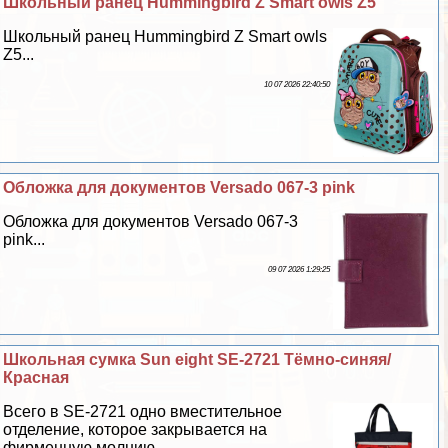
Школьный ранец Hummingbird Z Smart owls Z5
Школьный ранец Hummingbird Z Smart owls
Z5...
10 07 2026 22:40:50
Обложка для документов Versado 067-3 pink
Обложка для документов Versado 067-3
pink...
09 07 2026 1:29:25
Школьная сумка Sun eight SE-2721 Тёмно-синяя/
Красная
Всего в SE-2721 одно вместительное
отделение, которое закрывается на
фирменную молнию...