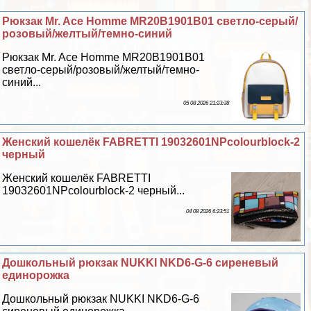
Рюкзак Mr. Ace Homme MR20B1901B01 светло-серый/
розовый/желтый/темно-синий
Рюкзак Mr. Ace Homme MR20B1901B01
светло-серый/розовый/желтый/темно-
синий...
05 08 2026 21:23:38
Женский кошелёк FABRETTI 19032601NPcolourblock-2
черный
Женский кошелёк FABRETTI
19032601NPcolourblock-2 черный...
04 08 2026 6:23:51
Дошкольный рюкзак NUKKI NKD6-G-6 сиреневый
единорожка
Дошкольный рюкзак NUKKI NKD6-G-6