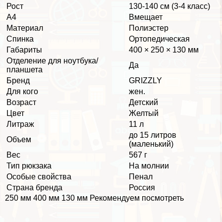
Рост
130-140 см (3-4 класс)
А4
Вмещает
Материал
Полиэстер
Спинка
Ортопедическая
Габариты
400 × 250 × 130 мм
Отделение для ноутбука/
Да
планшета
Бренд
GRIZZLY
Для кого
жен.
Возраст
Детский
Цвет
Желтый
Литраж
11 л
до 15 литров
Объем
(маленький)
Вес
567 г
Тип рюкзака
На молнии
Особые свойства
Пенал
Страна бренда
Россия
250 мм 400 мм 130 мм Рекомендуем посмотреть