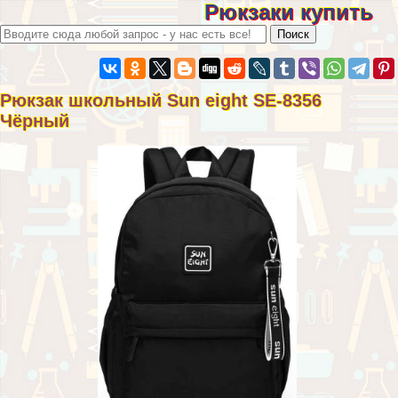
Рюкзаки купить
Рюкзак школьный Sun eight SE-8356
Чёрный