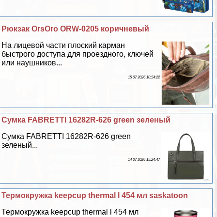
Рюкзак OrsOro ORW-0205 коричневый
На лицевой части плоский карман
быстрого доступа для проездного, ключей
или наушников...
15 07 2026 10:54:22
Сумка FABRETTI 16282R-626 green зеленый
Сумка FABRETTI 16282R-626 green
зеленый...
14 07 2026 15:24:47
Термокружка keepcup thermal l 454 мл saskatoon
Термокружка keepcup thermal l 454 мл