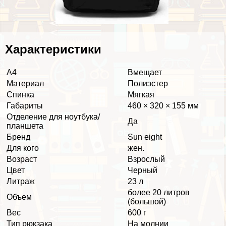
Хаpaктеристики
А4
Вмещает
Материал
Полиэстер
Спинка
Мягкая
Габариты
460 × 320 × 155 мм
Отделение для ноутбука/
Да
планшета
Бренд
Sun eight
Для кого
жен.
Возраст
Взрослый
Цвет
Черный
Литраж
23 л
более 20 литров
Объем
(большой)
Вес
600 г
Тип рюкзака
На молнии