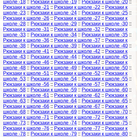
школе -18
::
Рюкзаки к школе -19
::
Рюкзаки к школе -20
::
Рюкзаки к школе -21
::
Рюкзаки к школе -22
::
Рюкзаки к
школе -23
::
Рюкзаки к школе -24
::
Рюкзаки к школе -25
::
Рюкзаки к школе -26
::
Рюкзаки к школе -27
::
Рюкзаки к
школе -28
::
Рюкзаки к школе -29
::
Рюкзаки к школе -30
::
Рюкзаки к школе -31
::
Рюкзаки к школе -32
::
Рюкзаки к
школе -33
::
Рюкзаки к школе -34
::
Рюкзаки к школе -35
::
Рюкзаки к школе -36
::
Рюкзаки к школе -37
::
Рюкзаки к
школе -38
::
Рюкзаки к школе -39
::
Рюкзаки к школе -40
::
Рюкзаки к школе -41
::
Рюкзаки к школе -42
::
Рюкзаки к
школе -43
::
Рюкзаки к школе -44
::
Рюкзаки к школе -45
::
Рюкзаки к школе -46
::
Рюкзаки к школе -47
::
Рюкзаки к
школе -48
::
Рюкзаки к школе -49
::
Рюкзаки к школе -50
::
Рюкзаки к школе -51
::
Рюкзаки к школе -52
::
Рюкзаки к
школе -53
::
Рюкзаки к школе -54
::
Рюкзаки к школе -55
::
Рюкзаки к школе -56
::
Рюкзаки к школе -57
::
Рюкзаки к
школе -58
::
Рюкзаки к школе -59
::
Рюкзаки к школе -60
::
Рюкзаки к школе -61
::
Рюкзаки к школе -62
::
Рюкзаки к
школе -63
::
Рюкзаки к школе -64
::
Рюкзаки к школе -65
::
Рюкзаки к школе -66
::
Рюкзаки к школе -67
::
Рюкзаки к
школе -68
::
Рюкзаки к школе -69
::
Рюкзаки к школе -70
::
Рюкзаки к школе -71
::
Рюкзаки к школе -72
::
Рюкзаки к
школе -73
::
Рюкзаки к школе -74
::
Рюкзаки к школе -75
::
Рюкзаки к школе -76
::
Рюкзаки к школе -77
::
Рюкзаки к
школе -78
::
Рюкзаки к школе -79
::
Рюкзаки к школе -80
::