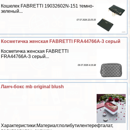
Кошелек FABRETTI 19032602N-151 темно-
зеленый...
07 07 2026 22:25:35
Косметичка женская FABRETTI FRA44766A-3 серый
Косметичка женская FABRETTI
FRA44766A-3 серый...
06 07 2026 4:19:38
Ланч-бокс mb original blush
Хаpaктеристики:Материал:полибутилентерефталат,