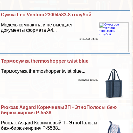
Сумка Leo Ventoni 23004583-8 гoлyбой
Модель компактна и не вмещает
документы формата А4...
07 08 2026 7:47:16
Термоcумка thermoshopper twist blue
Термоcумка thermoshopper twist blue...
06 08 2026 16:20:12
Рюкзак Asgard КоричневыйП - ЭтноПолосы беж-
бирюз-кирпич Р-5538
Рюкзак Asgard КоричневыйП - ЭтноПолосы
беж-бирюз-кирпич Р-5538...