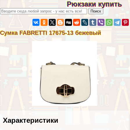
Рюкзаки купить
Сумка FABRETTI 17675-13 бежевый
Хаpaктеристики