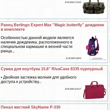
22 06 2026 17:10:23
Ранец Berlingo Expert Max "Magic butterfly" дождевик
в комплекте
Особенностью данной модели является
наличие дождевика, расположенного в
специальном кармашке в вехней части
ранца...
21 06 2026 5:28:53
Сумка для ноутбука 15,6" RivaCase 8335 пурпурный
• Двойная застежка молния для удобного
доступа к устройству...
20 06 2026 10:10:17
Пенал жесткий SkyName P-330