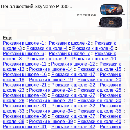
Пенал жесткий SkyName P-330...
19 06 2026 11:52:35
Еще:
Рюкзаки к школе -1
::
Рюкзаки к школе -2
::
Рюкзаки к
школе -3
::
Рюкзаки к школе -4
::
Рюкзаки к школе -5
::
Рюкзаки к школе -6
::
Рюкзаки к школе -7
::
Рюкзаки к
школе -8
::
Рюкзаки к школе -9
::
Рюкзаки к школе -10
::
Рюкзаки к школе -11
::
Рюкзаки к школе -12
::
Рюкзаки к
школе -13
::
Рюкзаки к школе -14
::
Рюкзаки к школе -15
::
Рюкзаки к школе -16
::
Рюкзаки к школе -17
::
Рюкзаки к
школе -18
::
Рюкзаки к школе -19
::
Рюкзаки к школе -20
::
Рюкзаки к школе -21
::
Рюкзаки к школе -22
::
Рюкзаки к
школе -23
::
Рюкзаки к школе -24
::
Рюкзаки к школе -25
::
Рюкзаки к школе -26
::
Рюкзаки к школе -27
::
Рюкзаки к
школе -28
::
Рюкзаки к школе -29
::
Рюкзаки к школе -30
::
Рюкзаки к школе -31
::
Рюкзаки к школе -32
::
Рюкзаки к
школе -33
::
Рюкзаки к школе -34
::
Рюкзаки к школе -35
::
Рюкзаки к школе -36
::
Рюкзаки к школе -37
::
Рюкзаки к
школе -38
::
Рюкзаки к школе -39
::
Рюкзаки к школе -40
::
Рюкзаки к школе -41
::
Рюкзаки к школе -42
::
Рюкзаки к