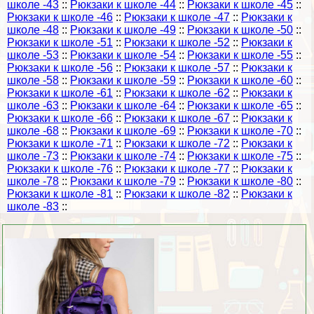
школе -43
::
Рюкзаки к школе -44
::
Рюкзаки к школе -45
::
Рюкзаки к школе -46
::
Рюкзаки к школе -47
::
Рюкзаки к
школе -48
::
Рюкзаки к школе -49
::
Рюкзаки к школе -50
::
Рюкзаки к школе -51
::
Рюкзаки к школе -52
::
Рюкзаки к
школе -53
::
Рюкзаки к школе -54
::
Рюкзаки к школе -55
::
Рюкзаки к школе -56
::
Рюкзаки к школе -57
::
Рюкзаки к
школе -58
::
Рюкзаки к школе -59
::
Рюкзаки к школе -60
::
Рюкзаки к школе -61
::
Рюкзаки к школе -62
::
Рюкзаки к
школе -63
::
Рюкзаки к школе -64
::
Рюкзаки к школе -65
::
Рюкзаки к школе -66
::
Рюкзаки к школе -67
::
Рюкзаки к
школе -68
::
Рюкзаки к школе -69
::
Рюкзаки к школе -70
::
Рюкзаки к школе -71
::
Рюкзаки к школе -72
::
Рюкзаки к
школе -73
::
Рюкзаки к школе -74
::
Рюкзаки к школе -75
::
Рюкзаки к школе -76
::
Рюкзаки к школе -77
::
Рюкзаки к
школе -78
::
Рюкзаки к школе -79
::
Рюкзаки к школе -80
::
Рюкзаки к школе -81
::
Рюкзаки к школе -82
::
Рюкзаки к
школе -83
::