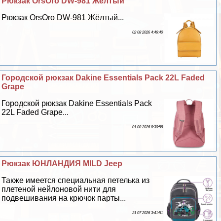
Рюкзак OrsOro DW-981 Жёлтый
Рюкзак OrsOro DW-981 Жёлтый...
02 08 2026 4:46:40
Городской рюкзак Dakine Essentials Pack 22L Faded
Grape
Городской рюкзак Dakine Essentials Pack
22L Faded Grape...
01 08 2026 8:30:58
Рюкзак ЮНЛАНДИЯ MILD Jeep
Также имеется специальная петелька из
плетеной нейлоновой нити для
подвешивания на крючок парты...
31 07 2026 3:41:51