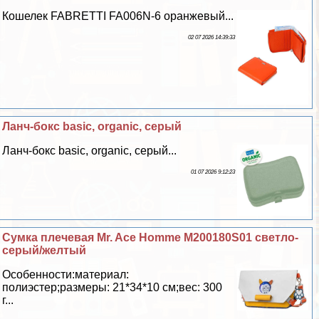
Кошелек FABRETTI FA006N-6 оранжевый...
02 07 2026 14:39:33
Ланч-бокс basic, organic, серый
Ланч-бокс basic, organic, серый...
01 07 2026 9:12:23
Сумка плечевая Mr. Ace Homme M200180S01 светло-
серый/желтый
Особенности:материал:
полиэстер;размеры: 21*34*10 см;вес: 300
г...