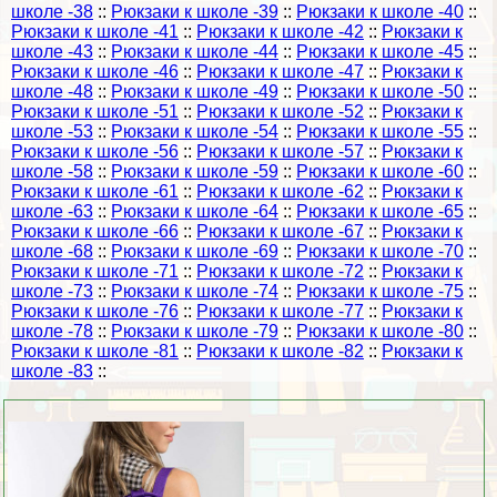
школе -38
::
Рюкзаки к школе -39
::
Рюкзаки к школе -40
::
Рюкзаки к школе -41
::
Рюкзаки к школе -42
::
Рюкзаки к
школе -43
::
Рюкзаки к школе -44
::
Рюкзаки к школе -45
::
Рюкзаки к школе -46
::
Рюкзаки к школе -47
::
Рюкзаки к
школе -48
::
Рюкзаки к школе -49
::
Рюкзаки к школе -50
::
Рюкзаки к школе -51
::
Рюкзаки к школе -52
::
Рюкзаки к
школе -53
::
Рюкзаки к школе -54
::
Рюкзаки к школе -55
::
Рюкзаки к школе -56
::
Рюкзаки к школе -57
::
Рюкзаки к
школе -58
::
Рюкзаки к школе -59
::
Рюкзаки к школе -60
::
Рюкзаки к школе -61
::
Рюкзаки к школе -62
::
Рюкзаки к
школе -63
::
Рюкзаки к школе -64
::
Рюкзаки к школе -65
::
Рюкзаки к школе -66
::
Рюкзаки к школе -67
::
Рюкзаки к
школе -68
::
Рюкзаки к школе -69
::
Рюкзаки к школе -70
::
Рюкзаки к школе -71
::
Рюкзаки к школе -72
::
Рюкзаки к
школе -73
::
Рюкзаки к школе -74
::
Рюкзаки к школе -75
::
Рюкзаки к школе -76
::
Рюкзаки к школе -77
::
Рюкзаки к
школе -78
::
Рюкзаки к школе -79
::
Рюкзаки к школе -80
::
Рюкзаки к школе -81
::
Рюкзаки к школе -82
::
Рюкзаки к
школе -83
::