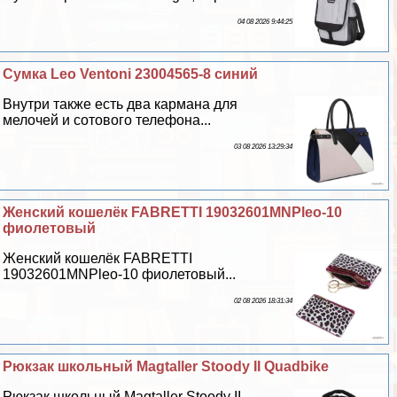
04 08 2026 9:44:25
Сумка Leo Ventoni 23004565-8 синий
Внутри также есть два кармана для
мелочей и сотового телефона...
03 08 2026 13:29:34
Женский кошелёк FABRETTI 19032601MNPleo-10
фиолетовый
Женский кошелёк FABRETTI
19032601MNPleo-10 фиолетовый...
02 08 2026 18:31:34
Рюкзак школьный Magtaller Stoody II Quadbike
Рюкзак школьный Magtaller Stoody II