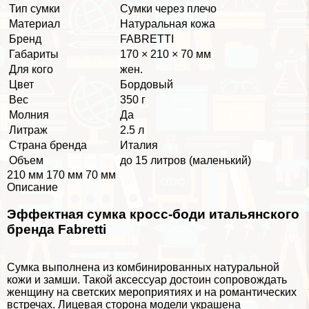
Тип сумки
Сумки через плечо
Материал
Натуральная кожа
Бренд
FABRETTI
Габариты
170 × 210 × 70 мм
Для кого
жен.
Цвет
Бордовый
Вес
350 г
Молния
Да
Литраж
2.5 л
Страна бренда
Италия
Объем
до 15 литров (маленький)
210 мм 170 мм 70 мм
Описание
Эффектная сумка кросс-боди итальянского
бренда Fabretti
Сумка выполнена из комбинированных натуральной
кожи и замши. Такой аксессуар достоин сопровождать
женщину на светских мероприятиях и на романтических
встречах. Лицевая сторона модели украшена